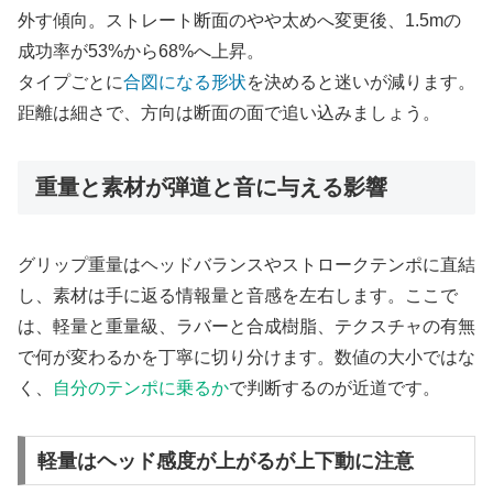
外す傾向。ストレート断面のやや太めへ変更後、1.5mの
成功率が53%から68%へ上昇。
タイプごとに
合図になる形状
を決めると迷いが減ります。
距離は細さで、方向は断面の面で追い込みましょう。
重量と素材が弾道と音に与える影響
グリップ重量はヘッドバランスやストロークテンポに直結
し、素材は手に返る情報量と音感を左右します。ここで
は、軽量と重量級、ラバーと合成樹脂、テクスチャの有無
で何が変わるかを丁寧に切り分けます。数値の大小ではな
く、
自分のテンポに乗るか
で判断するのが近道です。
軽量はヘッド感度が上がるが上下動に注意