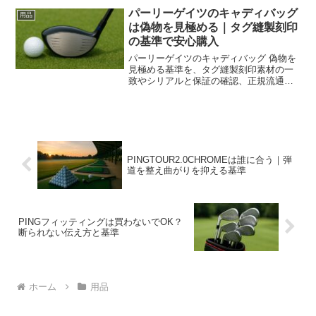
す。
パーリーゲイツのキャディバッグ
用品
は偽物を見極める｜タグ縫製刻印
の基準で安心購入
パーリーゲイツのキャディバッグ 偽物を
見極める基準を、タグ縫製刻印素材の一
致やシリアルと保証の確認、正規流通の
見分け方まで整理。写真での注意点と購
入前のチェックを備え不安を減らしま
す。
PINGTOUR2.0CHROMEは誰に合う｜弾
道を整え曲がりを抑える基準
PINGフィッティングは買わないでOK？
断られない伝え方と基準
ホーム
用品