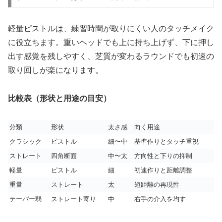
軽量ピストルは、練習時間が取りにくい人のタッチメイク
に役立ちます。重いヘッドでも上に持ち上げず、下に押し
出す感覚を残しやすく、芝質が変わるラウンドでも初速の
取り回しが楽になります。
比較表（形状と用途の目安）
分類
形状
太さ感
向く用途
クラシック
ピストル
細〜中
基準作りとタッチ重視
ストレート
四角断面
中〜太
方向性と下りの抑制
軽量
ピストル
細
初速作りと距離調整
重量
ストレート
太
短距離の再現性
テーパー弱
ストレート寄り
中
右手の介入を均す