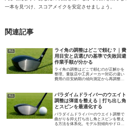
一本を見つけ、スコアメイクを安定させましょう。
関連記事
ライ角の調整はどこで頼む？｜費
用品
用目安と店選びの基準で失敗回避
作業手順が分かる
ライ角の調整はどこで頼むのが正解かを
整理。量販店や工房メーカー対応の違い
費用の目安納期の傾向測定から再調整ま
での流れを具体化し再現性の高い弾道づ
くりに役立てます。
パラダイムドライバーのウエイト
用品
調整は弾道を整える｜打ち出し角
とスピンを最適化する
パラダイムドライバーのウエイト調整で
曲がりを抑え打ち出し角とスピンを整え
る方法を体系化。モデル別傾向やドロー
フェードの作り方、検証フロー、トルク
管理と安全まで実戦的に解説します。