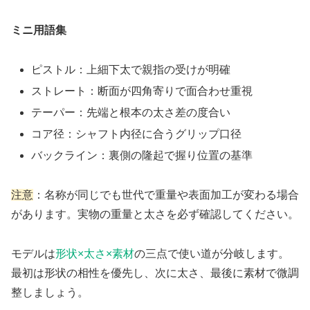
ミニ用語集
ピストル：上細下太で親指の受けが明確
ストレート：断面が四角寄りで面合わせ重視
テーパー：先端と根本の太さ差の度合い
コア径：シャフト内径に合うグリップ口径
バックライン：裏側の隆起で握り位置の基準
注意
：名称が同じでも世代で重量や表面加工が変わる場合
があります。実物の重量と太さを必ず確認してください。
モデルは
形状×太さ×素材
の三点で使い道が分岐します。
最初は形状の相性を優先し、次に太さ、最後に素材で微調
整しましょう。