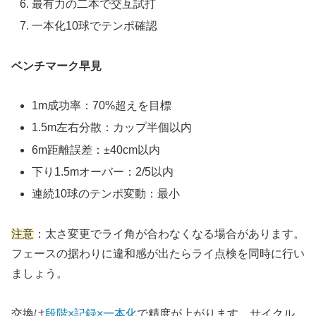
最有力の二本で交互試打
一本化10球でテンポ確認
ベンチマーク早見
1m成功率：70%超えを目標
1.5m左右分散：カップ半個以内
6m距離誤差：±40cm以内
下り1.5mオーバー：2/5以内
連続10球のテンポ変動：最小
注意
：太さ変更でライ角が合わなくなる場合があります。
フェースの据わりに違和感が出たらライ点検を同時に行い
ましょう。
交換は
段階×記録×一本化
で精度が上がります。サイクル