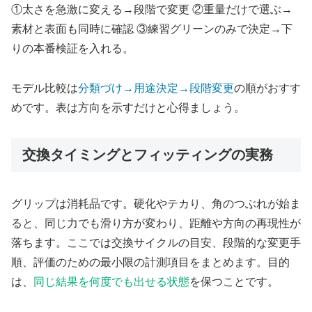
①太さを急激に変える→段階で変更 ②重量だけで選ぶ→
素材と表面も同時に確認 ③練習グリーンのみで決定→下
りの本番検証を入れる。
モデル比較は
分類づけ→用途決定→段階変更
の順がおすす
めです。表は方向を示すだけと心得ましょう。
交換タイミングとフィッティングの実務
グリップは消耗品です。硬化やテカり、角のつぶれが始ま
ると、同じ力でも滑り方が変わり、距離や方向の再現性が
落ちます。ここでは交換サイクルの目安、段階的な変更手
順、評価のための最小限の計測項目をまとめます。目的
は、
同じ結果を何度でも出せる状態
を保つことです。