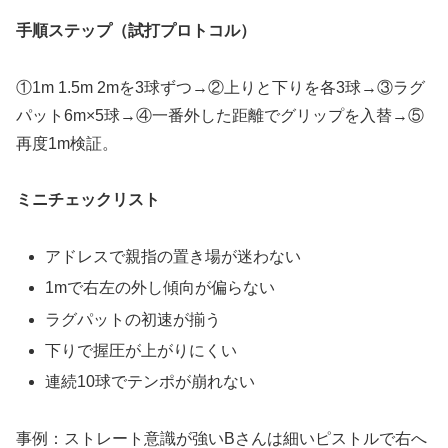
手順ステップ（試打プロトコル）
①1m 1.5m 2mを3球ずつ→②上りと下りを各3球→③ラグ
パット6m×5球→④一番外した距離でグリップを入替→⑤
再度1m検証。
ミニチェックリスト
アドレスで親指の置き場が迷わない
1mで右左の外し傾向が偏らない
ラグパットの初速が揃う
下りで握圧が上がりにくい
連続10球でテンポが崩れない
事例：ストレート意識が強いBさんは細いピストルで右へ