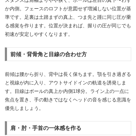
スタンスは肩幅よりやや狭く、ボールは左目の真下〜わず
か内側。フェースのロフトが意図せず増減しない位置が基
準です。足裏は土踏まずの真上、つま先と踵に同じ圧が乗
る感覚を作ります。位置が決まれば、握りの圧が同じでも
初速が安定しやすくなります。
前傾・背骨角と目線の合わせ方
前傾は腰から折り、背中は長く保ちます。顎を引き過ぎる
と視線が内に入り、アウトサイドインの軌道を誘発しま
す。目線はボールの真上か内側1球分。ライン上の一点に
焦点を置き、手の動きではなくヘッドの音を感じる意識を
優先しましょう。
肩・肘・手首の一体感を作る