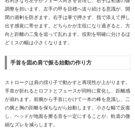
右利きなら左手がフェース向きを管理し、右手は初速の微
調整を担います。左手の甲を目標へ送り続ける意識が、開
閉の過剰を防ぎます。右手は掌で押さず、指で添えて押し
出す感覚に寄せます。どちらかが主役になり過ぎると、方
向と距離の二兎を追って乱れます。役割を明確に分けるほ
どミスの幅は小さくなります。
手首を固め肩で振る始動の作り方
ストロークは肩の揺り子で動かすと再現性が上がります。
手首が折れるとロフトとフェースが同時に変化し、距離感
が崩れます。前腕から手首にかけて一本の棒を意識し、二
の腕と胸の距離を保ちながら始動します。小さな幅で反復
し、ヘッドが地面を擦る音を一定にすることが、軌道の微
細なズレを減らします。