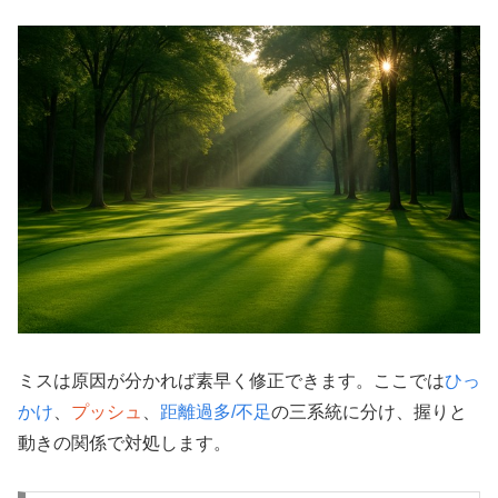
ミスは原因が分かれば素早く修正できます。ここでは
ひっ
かけ
、
プッシュ
、
距離過多/不足
の三系統に分け、握りと
動きの関係で対処します。