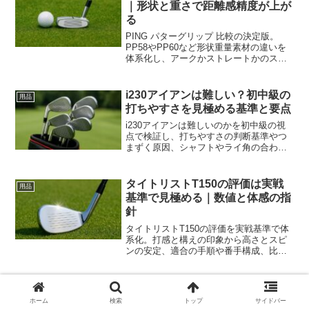
｜形状と重さで距離感精度が上が
る
PING パターグリップ 比較の決定版。
PP58やPP60など形状重量素材の違いを
体系化し、アークかストレートかのスト
ローク別に最適解を提示。交換時期や太
さ選びも一度で分かります。
i230アイアンは難しい？初中級の
用品
打ちやすさを見極める基準と要点
i230アイアンは難しいのかを初中級の視
点で検証し、打ちやすさの判断基準やつ
まずく原因、シャフトやライ角の合わせ
方、練習ドリルまで体系化。比較観点と
購入前後のチェックで迷いを減らし再現
性を高めます。
タイトリストT150の評価は実戦
用品
基準で見極める｜数値と体感の指
針
タイトリストT150の評価を実戦基準で体
系化。打感と構えの印象から高さとスピ
ンの安定、適合の手順や番手構成、比較
検証の指標まで網羅し迷いを減らしま
す。
ホーム
検索
トップ
サイドバー