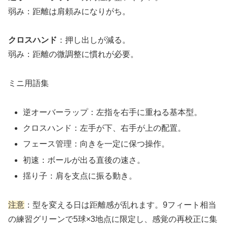
弱み：距離は肩頼みになりがち。
クロスハンド
：押し出しが減る。
弱み：距離の微調整に慣れが必要。
ミニ用語集
逆オーバーラップ：左指を右手に重ねる基本型。
クロスハンド：左手が下、右手が上の配置。
フェース管理：向きを一定に保つ操作。
初速：ボールが出る直後の速さ。
揺り子：肩を支点に振る動き。
注意
：型を変える日は距離感が乱れます。9フィート相当
の練習グリーンで5球×3地点に限定し、感覚の再校正に集