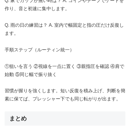
Q. 家でカップが無い時は？ A. コインやテープでゲートを
作り、音と初速に集中します。
Q. 雨の日の練習は？ A. 室内で幅固定と指の圧だけ反復し
ます。
手順ステップ（ルーティン統一）
①狙いを言う ②視線を一点に置く ③親指圧を確認 ④肩で
始動 ⑤同じ幅で振り抜く
習慣が握りを強くします。短い反復を積み上げ、判断を簡
素に保てば、プレッシャー下でも同じ転がりが出ます。
まとめ