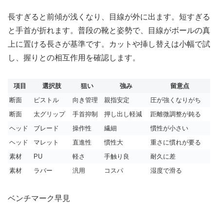
長すぎると前傾が浅くなり、目線が外に出ます。短すぎる
と手首が折れます。普段の靴と姿勢で、目線がボールの真
上に置ける長さが基準です。カットや挿し替えは小幅で試
し、握りとの相互作用を確認します。
項目
選択肢
狙い
強み
留意点
断面
ピストル
向き管理
親指安定
圧が強くなりがち
断面
太グリップ
手首抑制
押し出し軽減
距離微調整が鈍る
ヘッド
ブレード
操作性
繊細
慣性が小さい
ヘッド
マレット
直進性
慣性大
重さに慣れが要る
素材
PU
軽さ
手触り良
耐久に差
素材
ラバー
汎用
コスパ
湿度で滑る
ベンチマーク早見