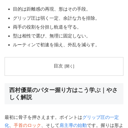
目的は距離感の再現、形はその手段。
グリップ圧は弱く一定、余計な力を排除。
両手の役割を分担し軌道を守る。
型は相性で選び、無理に固定しない。
ルーティンで初速を揃え、外乱を減らす。
目次
西村優菜のパター握り方はこう学ぶ｜やさ
しく解説
最初に骨子を押さえます。ポイントは
グリップ圧の一定
化
、
手首のロック
、そして
肩主導の始動
です。握りは形よ