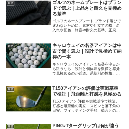
ゴルフのネームプレートはブラン
用品
ドで選ぶ｜上品さと耐久を見極め
る基準
ゴルフのネームプレート ブランド選びで
迷わないために、素材や仕立ての格、名
入れや配色、静音や耐久の基準、正規や
中古や工房の購入ルート、手入れまでを
体系化。上品さと実用性を両立させ長く
使える一枚へ導きます。
キャロウェイの名器アイアンは中
用品
古で賢く選ぶ｜設計で見極めて納
得の一本
キャロウェイのアイアンで名器を中古か
ら狙うなら、設計と個体差を数値と感覚
で見極めるのが近道。系統別の性格、相
場の読み方、真贋と状態、試打と調整、
運用のコツまで具体化し後悔のない一本
へ導きます。
T150アイアンの評価は実戦基準
用品
で検証｜飛距離と打感を見極める
T150 アイアン 評価を実戦基準で検証。
打感と飛距離の両立、スピンと落下角の
目安、フィッティング手順、競合との違
い、コース運用まで一気に分かります。
購入判断の指針も提示し読後に自分に合
うか即決できます。
PINGパターグリップは何が違う
用品