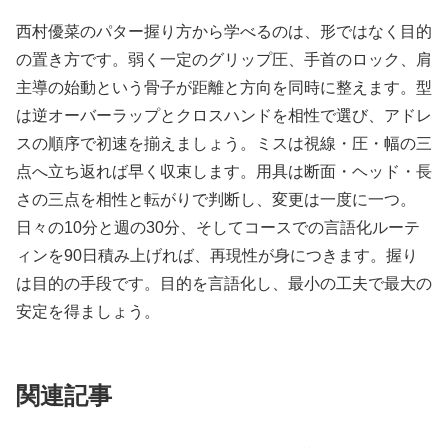
西村優菜のパター握り方から学べるのは、形ではなく目的
の置き方です。弱く一定のグリップ圧、手首のロック、肩
主導の始動という骨子が距離と方向を同時に整えます。型
は逆オーバーラップとクロスハンドを相性で選び、アドレ
スの順序で初速を揃えましょう。ミスは視線・圧・幅の三
点へ立ち返れば早く収束します。用具は断面・ヘッド・長
さの三点を相性と転がりで判断し、変更は一度に一つ。
日々の10分と週の30分、そしてコースでの言語化ルーテ
ィンを90日積み上げれば、再現性が身につきます。握り
は目的の手段です。目的を言語化し、最小の工夫で最大の
安定を得ましょう。
関連記事