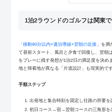
1泊2ラウンドのゴルフは関東
「移動90分以内×連泊導線×翌朝の近接」
を満
て昼前スタート、風呂と夕食で回復し、翌朝は
をプレーに残す発想が1泊2日の満足度を決め
地と帰着地が異なる「片道設計」も現実的で
手順ステップ
出発地と集合時刻を固定し往路の所要を
初日コース→宿→翌朝コースの三角形を3