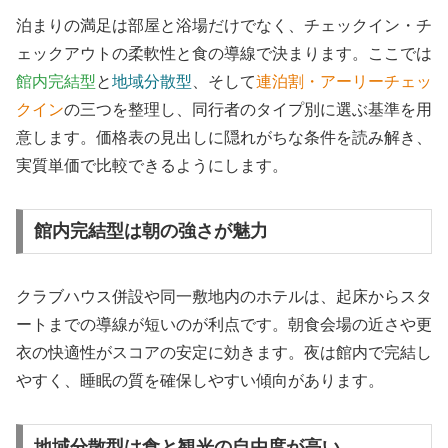
泊まりの満足は部屋と浴場だけでなく、チェックイン・チ
ェックアウトの柔軟性と食の導線で決まります。ここでは
館内完結型
と
地域分散型
、そして
連泊割・アーリーチェッ
クイン
の三つを整理し、同行者のタイプ別に選ぶ基準を用
意します。価格表の見出しに隠れがちな条件を読み解き、
実質単価で比較できるようにします。
館内完結型は朝の強さが魅力
クラブハウス併設や同一敷地内のホテルは、起床からスタ
ートまでの導線が短いのが利点です。朝食会場の近さや更
衣の快適性がスコアの安定に効きます。夜は館内で完結し
やすく、睡眠の質を確保しやすい傾向があります。
地域分散型は食と観光の自由度が高い