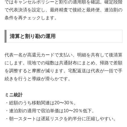
ではキャンセルポリシーと割引の適用順を確認。確定段階
で代表決済を設定し、最終精査で接続と最終便、連泊割の
条件を再チェックします。
清算と割り勘の運用
代表一名が高還元カードで支払い、明細を共有して後清算
にします。現地での端数は共通財布にまとめ、帰路で差額
を調整すると摩擦が減ります。宅配返送は代表が一括で手
続きを行うと導線が滑らかです。
ミニ統計
・総額のうち移動関連は20〜30％。
・連泊割の適用で宿泊単価は10〜20％低下。
・朝一スタートは遅延リスクを約半分に圧縮しやすい。