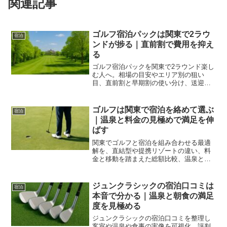
関連記事
ゴルフ宿泊パックは関東で2ラウ
宿泊
ンドが捗る｜直前割で費用を抑え
る
ゴルフ宿泊パックを関東で2ラウンド楽し
む人へ。相場の目安やエリア別の狙い
目、直前割と早期割の使い分け、送迎や
温泉の条件、体調管理とモデル日程まで
具体化し、迷いとムダを減らします。
ゴルフは関東で宿泊を絡めて選ぶ
宿泊
｜温泉と料金の見極めで満足を伸
ばす
関東でゴルフと宿泊を組み合わせる最適
解を、直結型や提携リゾートの違い、料
金と移動を踏まえた総額比較、温泉と食
の基準、予約の押さえ方まで整理し、1泊
2プレーを無理なく設計できます。
ジュンクラシックの宿泊口コミは
宿泊
本音で分かる｜温泉と朝食の満足
度を見極める
ジュンクラシックの宿泊口コミを整理し
客室や温泉や食事の実像を可視化。評判