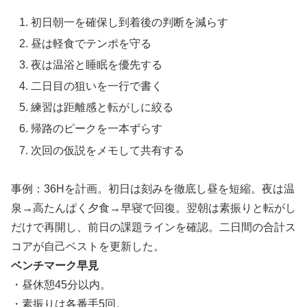
初日朝一を確保し到着後の判断を減らす
昼は軽食でテンポを守る
夜は温浴と睡眠を優先する
二日目の狙いを一行で書く
練習は距離感と転がしに絞る
帰路のピークを一本ずらす
次回の仮説をメモして共有する
事例：36Hを計画。初日は刻みを徹底し昼を短縮。夜は温
泉→高たんぱく夕食→早寝で回復。翌朝は素振りと転がし
だけで再開し、前日の課題ラインを確認。二日間の合計ス
コアが自己ベストを更新した。
ベンチマーク早見
・昼休憩45分以内。
・素振りは各番手5回。