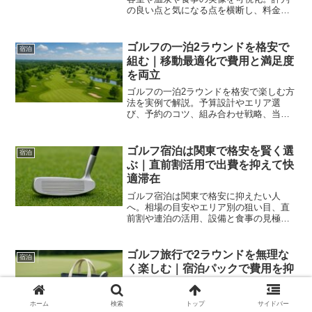
の良い点と気になる点を横断し、料金変
動や予約の勘所やアクセスの工夫まで把
握。初宿泊でも失敗を減らせます。
ゴルフの一泊2ラウンドを格安で
宿泊
組む｜移動最適化で費用と満足度
を両立
ゴルフの一泊2ラウンドを格安で楽しむ方
法を実例で解説。予算設計やエリア選
び、予約のコツ、組み合わせ戦略、当日
の動線と食事、トラブル回避まで網羅し
継続しやすい旅程に整えます。
ゴルフ宿泊は関東で格安を賢く選
宿泊
ぶ｜直前割活用で出費を抑えて快
適滞在
ゴルフ宿泊は関東で格安に抑えたい人
へ。相場の目安やエリア別の狙い目、直
前割や連泊の活用、設備と食事の見極
め、モデル予算まで具体化。読後は比較
軸と予約手順がすぐ使えます。
ゴルフ旅行で2ラウンドを無理な
宿泊
く楽しむ｜宿泊パックで費用を抑
える
ゴルフ旅行で2ラウンドを計画する人へ。
ホーム
検索
トップ
サイドバー
1泊2日の行程と時間配分、費用の内訳や