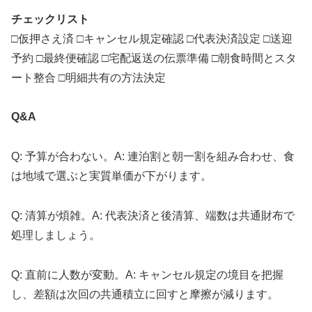
チェックリスト
□仮押さえ済 □キャンセル規定確認 □代表決済設定 □送迎
予約 □最終便確認 □宅配返送の伝票準備 □朝食時間とスタ
ート整合 □明細共有の方法決定
Q&A
Q: 予算が合わない。A: 連泊割と朝一割を組み合わせ、食
は地域で選ぶと実質単価が下がります。
Q: 清算が煩雑。A: 代表決済と後清算、端数は共通財布で
処理しましょう。
Q: 直前に人数が変動。A: キャンセル規定の境目を把握
し、差額は次回の共通積立に回すと摩擦が減ります。