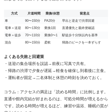
方式
片道時間
乗換/休憩
留意点
車
90〜150分
PA20分
早出と逆走で渋滞回避
電車＋送迎
80〜130分
乗換1回
直通優先と最終便確認
電車＋徒歩
70〜110分
乗換0〜1
駅徒歩十分快以内を基準
混合
80〜150分
柔軟
帰路のピークを一本ずらす
よくある失敗と回避策
・送迎の集合場所を誤認→前夜に写真で共有。
・帰路の渋滞で夕食が遅延→軽食を確保し到着後に主食。
・運転者が固定→二名体制と休憩の時刻を決めておく。
コラム：アクセスの満足は「読める時間」に比例します。
直通や館内完結が好まれるのは、可処分時間が増えるから
です。読める時間が増えるほど、練習や温浴、睡眠の質が