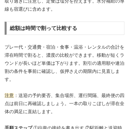
取り過ぎに注意し、定食は塩分を控えます。水分補給の導
線も宿選びに含めます。
総額は時間で割って比較する
プレー代・交通費・宿泊・食事・温浴・レンタルの合計を
滞在時間で割ると、濃度の比較ができます。移動が短くラ
ウンドが長いほど単価は下がります。割引の適用順や連泊
割の条件を事前に確認し、仮押さえの期限内に見直しま
す。
注意
：送迎の予約要否、集合場所、運行間隔、最終便の四
点は前日に再確認しましょう。一本の取りこぼしが滞在全
体の満足に直結します。
手順ステップ
①往復の接続を書き出す ②駅距離と送迎時