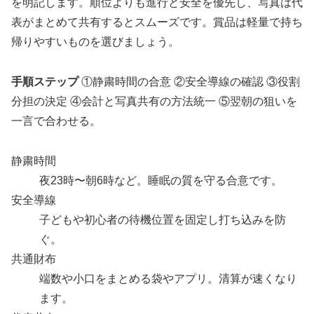
を明記します。順位よりも進行と安全を優先し、写真は代
表がまとめて共有するとスムーズです。賞品は軽量で持ち
帰りやすいものを選びましょう。
手順ステップ
①静粛時間の合意 ②安全導線の確認 ③役割
分担の決定 ④会計と写真共有の方法統一 ⑤翌朝の狙いを
一言で合わせる。
静粛時間
夜23時〜朝6時など。睡眠の質を守る合意です。
安全導線
子どもや初心者の待機位置を固定し打ち込みを防
ぐ。
共通財布
端数や小口をまとめる袋やアプリ。清算が速くなり
ます。