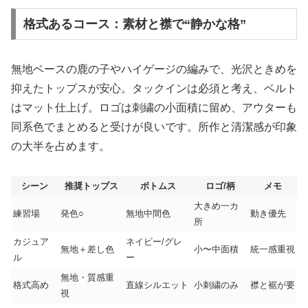
格式あるコース：素材と襟で“静かな格”
無地ベースの鹿の子やハイゲージの編みで、光沢ときめを
抑えたトップスが安心。タックインは必須と考え、ベルト
はマット仕上げ。ロゴは刺繍の小面積に留め、アウターも
同系色でまとめると受けが良いです。所作と清潔感が印象
の大半を占めます。
シーン
推奨トップス
ボトムス
ロゴ/柄
メモ
大きめ一カ
練習場
発色○
無地中間色
動き優先
所
カジュア
ネイビー/グレ
無地＋差し色
小〜中面積
統一感重視
ル
ー
無地・質感重
格式高め
直線シルエット
小刺繍のみ
襟と裾が要
視