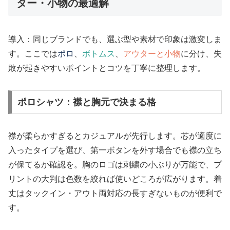
ター・小物の最適解
導入：同じブランドでも、選ぶ型や素材で印象は激変しま
す。ここでは
ポロ
、
ボトムス
、
アウターと小物
に分け、失
敗が起きやすいポイントとコツを丁寧に整理します。
ポロシャツ：襟と胸元で決まる格
襟が柔らかすぎるとカジュアルが先行します。芯が適度に
入ったタイプを選び、第一ボタンを外す場合でも襟の立ち
が保てるか確認を。胸のロゴは刺繍の小ぶりが万能で、プ
リントの大判は色数を絞れば使いどころが広がります。着
丈はタックイン・アウト両対応の長すぎないものが便利で
す。