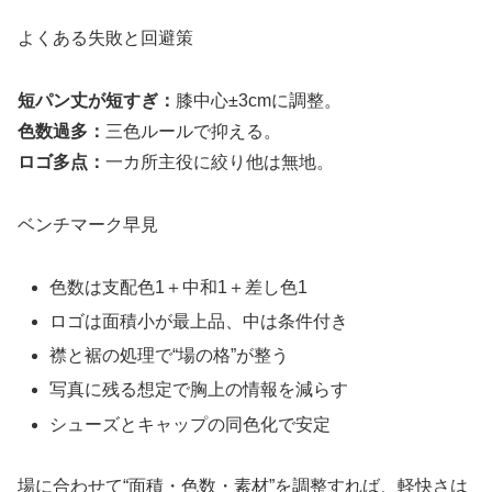
よくある失敗と回避策
短パン丈が短すぎ：
膝中心±3cmに調整。
色数過多：
三色ルールで抑える。
ロゴ多点：
一カ所主役に絞り他は無地。
ベンチマーク早見
色数は支配色1＋中和1＋差し色1
ロゴは面積小が最上品、中は条件付き
襟と裾の処理で“場の格”が整う
写真に残る想定で胸上の情報を減らす
シューズとキャップの同色化で安定
場に合わせて“面積・色数・素材”を調整すれば、軽快さは