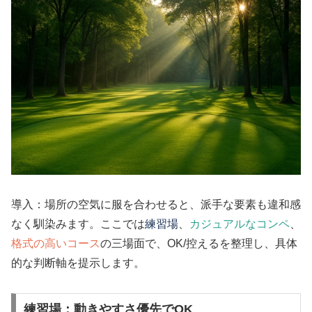
導入：場所の空気に服を合わせると、派手な要素も違和感
なく馴染みます。ここでは
練習場
、
カジュアルなコンペ
、
格式の高いコース
の三場面で、OK/控えるを整理し、具体
的な判断軸を提示します。
練習場：動きやすさ優先でOK