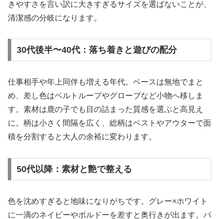
きやすさを言い訳に大きすぎるサイズを選ばないことが、
清潔感の分岐になります。
30代後半〜40代：落ち着きと遊びの配分
仕事相手や年上同伴も増える年代。ベースは無地でまと
め、差し色はベルトループやグローブなど小物へ移しま
す。素材は鹿の子でも目の詰まった質感を選ぶと高見え
に。柄は小さく間隔を広く、総柄はベストやアウターで面
積を分割すると大人の余裕に変わります。
50代以降：素材と艶で整える
色を沈めすぎると地味になりがちです。グレー×ホワイト
に一滴のネイビーやボルドーを差すと奥行きが出ます。パ