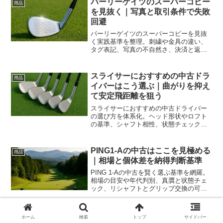
パーリーゲイツのスーパーコピー
用品
を見抜く｜写真と取引条件で失敗
回避
パーリーゲイツのスーパーコピーを見抜
く実践基準を整理。刺繍や金具の違い、
タグ表記、写真の不自然さ、決済と返品
の線引き、通報手順まで一連で解説し、
安全な購入判断を支えます。
スライサーにおすすめの中古ドラ
用品
イバーはこう選ぶ｜曲がりを抑え
て安定飛距離を狙う
スライサーにおすすめの中古ドライバー
の選び方を体系化。ヘッド形状やロフト
の基準、シャフト相性、状態チェックや
相場感、試打の手順まで整理し、曲がり
を抑えて安定飛距離を実現します。
PING1-Aの中古はここを見極める
用品
｜相場と個体差を納得判断基準
PING 1-Aの中古を賢く選ぶ基準を網羅。
相場の目安や年代判別、真贋と状態チェ
ック、リシャフトとグリップ交換の可
否、保存や転売の考え方まで整理し、買
って後悔しない判断を支援します。
ゴルフボールケースのベルト固定
用品
ホーム
検索
トップ
サイドバー