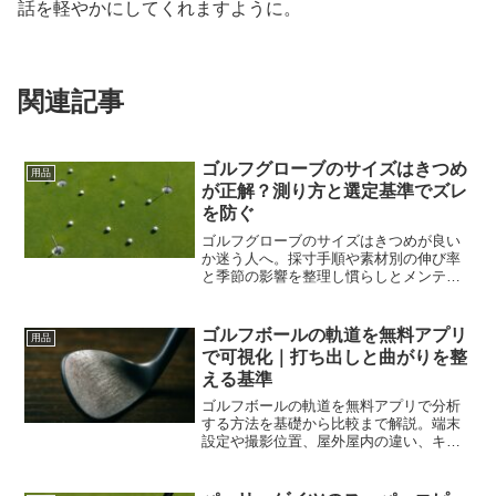
話を軽やかにしてくれますように。
関連記事
ゴルフグローブのサイズはきつめ
用品
が正解？測り方と選定基準でズレ
を防ぐ
ゴルフグローブのサイズはきつめが良い
か迷う人へ。採寸手順や素材別の伸び率
と季節の影響を整理し慣らしとメンテの
実践まで網羅。痛みやズレを減らし握力
を無理なく伝える選び方が分かります
ゴルフボールの軌道を無料アプリ
用品
で可視化｜打ち出しと曲がりを整
える基準
ゴルフボールの軌道を無料アプリで分析
する方法を基礎から比較まで解説。端末
設定や撮影位置、屋外屋内の違い、キャ
リブレーションと失敗対処で練習効率が
上がります。