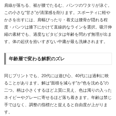
肩線が落ちる、裾が腰でたるむ、パンツのワタリが泳ぐ。
この小さな“甘さ”が清潔感を削ります。スポーティに軽や
かさを出すには、肩幅ぴったり・着丈は腰骨が隠れる程
度・パンツは膝下にかけて直線的なラインを選択。吸汗伸
縮の素材でも、過度なピタピタは年齢を問わず無理が出ま
す。体の起伏を拾いすぎない中庸が最も洗練されます。
年齢層で変わる解釈のズレ
同じプリントでも、20代には遊び心、40代には過剰に映
ることがあります。解は“面積を減らす”か“色を沈める”の
二つ。柄は小さくするほど上質に見え、色は濁りの入った
ネイビーやグレーに寄せるほど落ち着きます。年齢は禁じ
手ではなく、調整の指標だと捉えると自由度が上がりま
す。