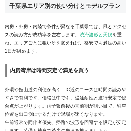
千葉県エリア別の使い分けとモデルプラン
内房・外房・内陸で条件が異なる千葉県では、風とアクセ
スの読み方が成功率を左右します。
渋滞波形と天候
を重
ね、エリアごとに狙い所を変えれば、格安でも満足の高い
1日が組めます。
内房湾岸は時間安定で満足を買う
外環や館山道の利便が高く、IC近のコースは時間の読みや
すさで有利です。価格は中でも、遅延耐性と進行安定で総
合点が上がります。雨予報前後の直前割が狙い目で、駐車
位置を出口側にするだけで退場が速くなります。
午前通常で同伴者優先、帰路の波形を回避する設定が安定
します。装備と補食で後半の失速を抑えましょう。