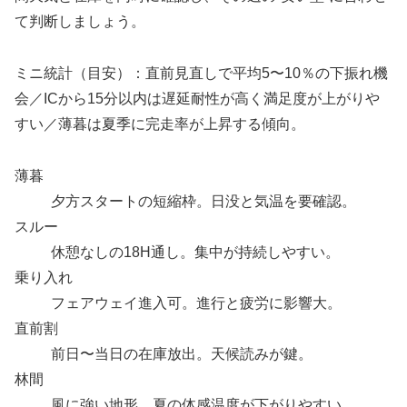
て判断しましょう。
ミニ統計（目安）：直前見直しで平均5〜10％の下振れ機
会／ICから15分以内は遅延耐性が高く満足度が上がりや
すい／薄暮は夏季に完走率が上昇する傾向。
薄暮
夕方スタートの短縮枠。日没と気温を要確認。
スルー
休憩なしの18H通し。集中が持続しやすい。
乗り入れ
フェアウェイ進入可。進行と疲労に影響大。
直前割
前日〜当日の在庫放出。天候読みが鍵。
林間
風に強い地形。夏の体感温度が下がりやすい。