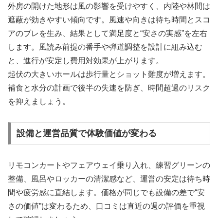
外房の開けた地形は風の影響を受けやすく、内陸や林間は
遮蔽が効きやすい傾向です。風速や向きは待ち時間とスコ
アのブレを生み、結果として満足度と“安さの実感”を左右
します。風読み前提の番手や弾道調整を設計に組み込む
と、進行が安定し費用対効果が上がります。
起伏の大きいホールは歩行量とショット難度が増えます。
補食と水分の計画で後半の失速を防ぎ、時間超過のリスク
を抑えましょう。
設備と運営品質で体験価値が変わる
リモコンカートやフェアウェイ乗り入れ、練習グリーンの
整備、風呂やロッカーの清潔感など、運営の安定は待ち時
間や疲労感に直結します。価格が同じでも設備の差で“安
さの価値”は変わるため、口コミは直近の週の評価を重視