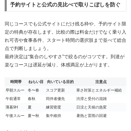
予約サイトと公式の見比べで取りこぼしを防ぐ
同じコースでも公式サイトにだけ残る枠や、予約サイト限
定の特典が存在します。比較の際は料金だけでなく乗り入
れ可否や食事条件、スタート時間の選択肢まで並べて総合
点で判断しましょう。
最終決定は“集合のしやすさ”で絞るのがコツです。到達が
楽なコースは遅延が減り、体感満足が上がります。
時間帯
ねらい目
向いている目的
注意点
早朝スルー
冬〜春
スコア更新
寒さ対策とエネルギー補給
午前通常
春秋
同伴者優先
渋滞と受付の混雑
薄暮9H
夏
練習密度
日没と天候の急変
午後スルー
夏〜秋
集中維持
暑熱と雷雨の回避