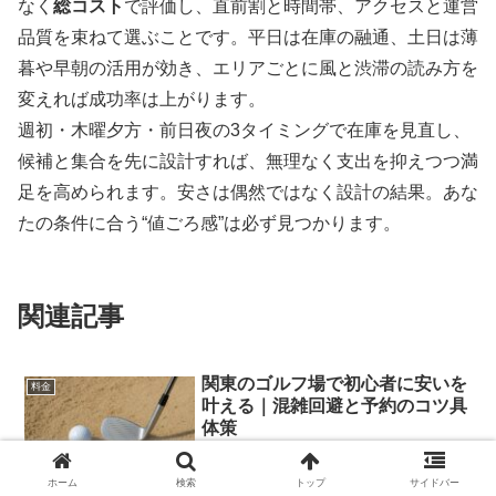
なく
総コスト
で評価し、直前割と時間帯、アクセスと運営
品質を束ねて選ぶことです。平日は在庫の融通、土日は薄
暮や早朝の活用が効き、エリアごとに風と渋滞の読み方を
変えれば成功率は上がります。
週初・木曜夕方・前日夜の3タイミングで在庫を見直し、
候補と集合を先に設計すれば、無理なく支出を抑えつつ満
足を高められます。安さは偶然ではなく設計の結果。あな
たの条件に合う“値ごろ感”は必ず見つかります。
関連記事
関東のゴルフ場で初心者に安いを
料金
叶える｜混雑回避と予約のコツ具
体策
関東のゴルフ場で初心者に安いプランを
現実化する手順を整理。相場の読み方や
ホーム
検索
トップ
サイドバー
時間帯の使い分け、予約とキャンセル規