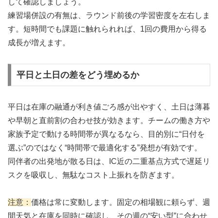
して確認しましょう。
練習場併設の有無は、ラウンド前後の学習密度を左右しま
す。短時間でも課題に触れられれば、1回の費用から得る
成長が増えます。
平日と土日の差をどう埋めるか
平日は在庫の融通が利き値ごろ感が出やすく、土日は薄暮
や早朝と直前割の合わせ技が効きます。チームの働き方や
家族予定で動ける時間帯が異なるなら、目的別に“日付を
選ぶ”のではなく“時間帯で最適化する”発想が有効です。
同伴者の出発地が散る日は、IC近の二重基点方式で遅延リ
スクを吸収し、無駄なコスト上振れを防ぎます。
注意：
価格は常に変動します。固定の相場観に頼らず、週
間天気と在庫を同時に確認し、その週の“安い型”に合わせ