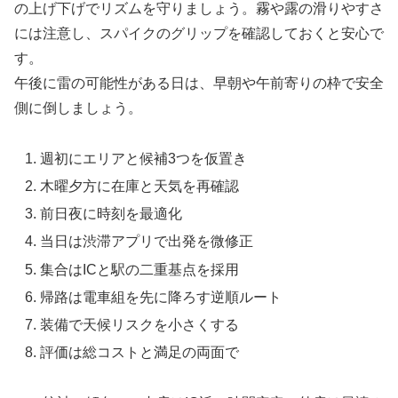
の上げ下げでリズムを守りましょう。霧や露の滑りやすさ
には注意し、スパイクのグリップを確認しておくと安心で
す。
午後に雷の可能性がある日は、早朝や午前寄りの枠で安全
側に倒しましょう。
週初にエリアと候補3つを仮置き
木曜夕方に在庫と天気を再確認
前日夜に時刻を最適化
当日は渋滞アプリで出発を微修正
集合はICと駅の二重基点を採用
帰路は電車組を先に降ろす逆順ルート
装備で天候リスクを小さくする
評価は総コストと満足の両面で