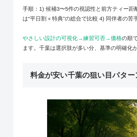
手順：1) 候補3〜5件の視認性と前方ティー距離
は“平日割＋特典”の総合で比較 4) 同伴者の
やさしい設計の可視化→練習可否→価格
の順
ます。千葉は選択肢が多い分、基準の明確化
料金が安い千葉の狙い目パター