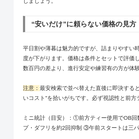
しましょう。
“安いだけ”に頼らない価格の見方
平日割や薄暮は魅力的ですが、詰まりやすい
度が下がります。価格は条件とセットで評価
数百円の差より、進行安定や練習有の方が体
注意：
最安検索で並べ替えた直後に即決すると
いコスト”を拾いがちです。必ず視認性と前方
ミニ統計（目安）：①前方ティー使用でOB回
プ・ダフリを約2回抑制 ③午前スタートは三