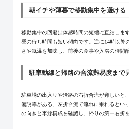
朝イチや薄暮で移動集中を避ける
移動集中の回避は体感時間の短縮に直結しま
昼の待ち時間も短い傾向です。逆に14時以降
さや気温を加味し、前後の食事や入浴の時間
駐車動線と帰路の合流難易度まで
駐車場の出入りや帰路の右折合流が難しいと
備誘導がある、左折合流で流れに乗れるとい
の向きと車線構成を確認し、帰りの第一右折