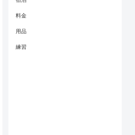
料金
用品
練習