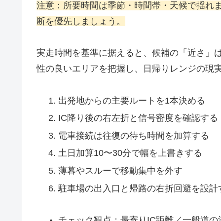
注意：所要時間は季節・時間帯・天候で揺れ
断を優先しましょう。
実走時間を基準に据えると、候補の「近さ」
性の良いエリアを把握し、日帰りレンジの現
出発地からの主要ルートを1本決める
IC降り後の右左折と信号密度を確認する
電車接続は往復の待ち時間を加算する
土日加算10〜30分で幅を上書きする
薄暮やスルーで移動集中を外す
駐車場の出入口と帰路の右折回避を設計
チェック観点：最寄りIC距離／一般道