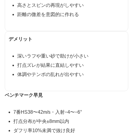
高さとスピンの再現がしやすい
距離の微差を意図的に作れる
デメリット
深いラフや重い砂で助けが小さい
打点ズレが結果に直結しやすい
体調やテンポの乱れが出やすい
ベンチマーク早見
7番HS38〜42m/s・入射−4〜−6°
打点分布が中央±8mm以内
ダフリ率10%未満で抜け良好