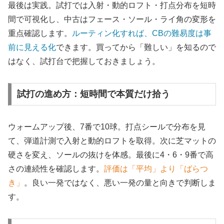
最後は実践。試打では入射・動的ロフト・打点分布を短時
間で可視化し、中古はフェース・ソール・ライ角の変形を
重点確認します。
ルーティン化すれば、CBの難易度は事
前に見える化
できます。買ってから「難しい」を知るので
はなく、試打台で把握しておきましょう。
試打の進め方：短時間で本質だけ拾う
ウォームアップ後、7番で10球。打点シールで分布を見
て、弾道計測で入射と動的ロフトを取得。次に芝マットの
硬さを変え、ソールの抜けを体感。最後に4・6・9番で高
さの連続性を確認します。
評価は「平均」より「ばらつ
き」
。良い一発ではなく、悪い一発の量と向きで判断しま
す。