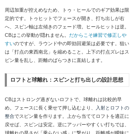
周辺加重が控えめなため、トゥ・ヒールでのギア効果は限
定的です。トゥヒットでフェースが開き、打ち出しが右
へ、スピン軸は左傾きのフェード増。ヒールヒットは逆。
CBはこの挙動が隠れません。
だからこそ練習で修正しや
すい
のですが、ラウンド中の即効回避策は必要です。狙い
は「打点の東西南北」を縮めること。上下の打点ズレはス
ピン量を乱し、距離のばらつきに直結します。
ロフトと球離れ：スピンと打ち出しの設計思想
CBはストロング過ぎないロフトで、球離れは比較的早
め。フェースに長く乗せて押し込むより、
入射とロフトの
整合
でスピン量を作ります。上から当ててロフトを適正に
戻せば、スピンは安定。逆にアッパーやすくい打ちでは、
球離れの早さが「乗らない感」に繋がり、距離感が曖昧に