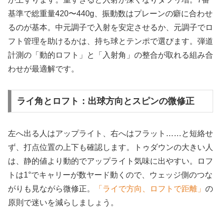
基準で総重量420〜440g、振動数はプレーンの癖に合わせ
るのが基本。中元調子で入射を安定させるか、元調子でロ
フト管理を助けるかは、持ち球とテンポで選びます。弾道
計測の「動的ロフト」と「入射角」の整合が取れる組み合
わせが最適解です。
ライ角とロフト：出球方向とスピンの微修正
左へ出る人はアップライト、右へはフラット……と短絡せ
ず、打点位置の上下も確認します。トゥダウンの大きい人
は、静的値より動的でアップライト気味に出やすい。ロフ
トは1°でキャリーが数ヤード動くので、ウェッジ側のつな
がりも見ながら微修正。
「ライで方向、ロフトで距離」
の
原則で迷いを減らしましょう。