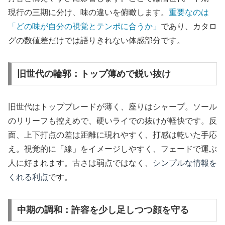
現行の三期に分け、味の違いを俯瞰します。
重要なのは
「どの味が自分の視覚とテンポに合うか」
であり、カタロ
グの数値差だけでは語りきれない体感部分です。
旧世代の輪郭：トップ薄めで鋭い抜け
旧世代はトップブレードが薄く、座りはシャープ。ソール
のリリーフも控えめで、硬いライでの抜けが軽快です。反
面、上下打点の差は距離に現れやすく、打感は乾いた手応
え。視覚的に「線」をイメージしやすく、フェードで運ぶ
人に好まれます。古さは弱点ではなく、
シンプルな情報を
くれる利点
です。
中期の調和：許容を少し足しつつ顔を守る