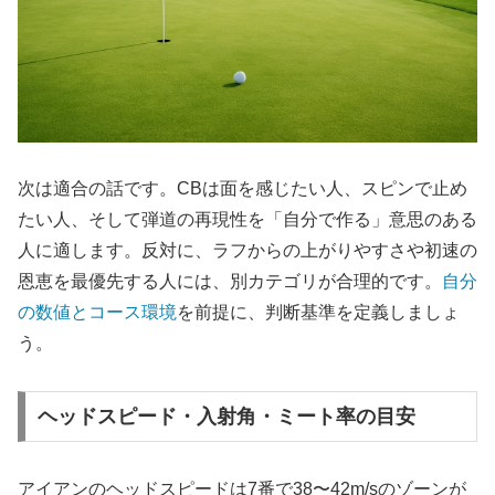
次は適合の話です。CBは面を感じたい人、スピンで止め
たい人、そして弾道の再現性を「自分で作る」意思のある
人に適します。反対に、ラフからの上がりやすさや初速の
恩恵を最優先する人には、別カテゴリが合理的です。
自分
の数値とコース環境
を前提に、判断基準を定義しましょ
う。
ヘッドスピード・入射角・ミート率の目安
アイアンのヘッドスピードは7番で38〜42m/sのゾーンが