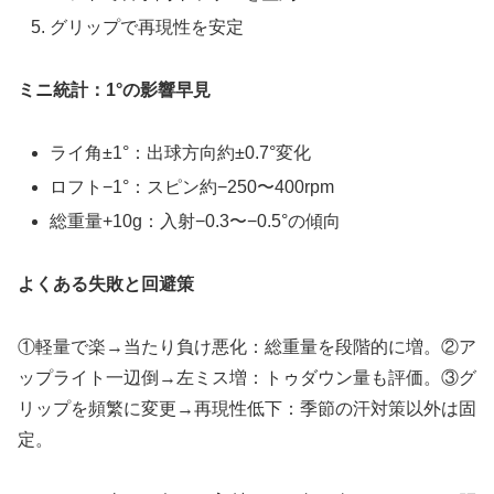
グリップで再現性を安定
ミニ統計：1°の影響早見
ライ角±1°：出球方向約±0.7°変化
ロフト−1°：スピン約−250〜400rpm
総重量+10g：入射−0.3〜−0.5°の傾向
よくある失敗と回避策
①軽量で楽→当たり負け悪化：総重量を段階的に増。②ア
ップライト一辺倒→左ミス増：トゥダウン量も評価。③グ
リップを頻繁に変更→再現性低下：季節の汗対策以外は固
定。