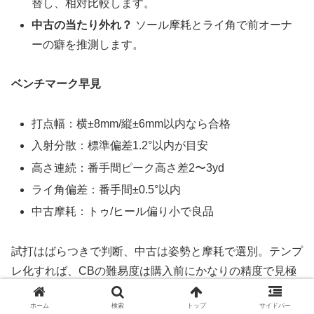
替し、相対比較します。
中古の当たり外れ？
ソール摩耗とライ角で前オーナ
ーの癖を推測します。
ベンチマーク早見
打点幅：横±8mm/縦±6mm以内なら合格
入射分散：標準偏差1.2°以内が目安
高さ連続：番手間ピーク高さ差2〜3yd
ライ角偏差：番手間±0.5°以内
中古摩耗：トゥ/ヒール偏り小で良品
試打はばらつきで判断、中古は姿勢と摩耗で選別。テンプ
レ化すれば、CBの難易度は購入前にかなりの精度で見極
められます。
ホーム
検索
トップ
サイドバー