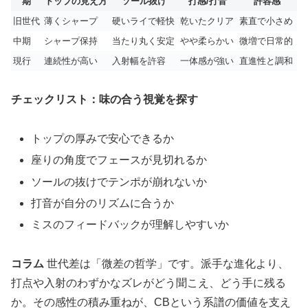
期
トップの見え方
ソール抜け
打感/打音
許容感
旧世代
薄くシャープ
硬いライで軽快
乾いたクリア
素直で小さめ
中期
シャープ保持
当たり丸く安定
やや柔らかい
微増で日常的
現行
連続性が高い
入射幅を許容
一体感が強い
直進性と調和
チェックリスト：味の合う視覚を探す
トップの厚みで安心できるか
座りの角度でフェースが見切れるか
ソールの抜けでテンポが崩れないか
打音が自分のリズムに合うか
ミスのフィードバックが理解しやすいか
コラム
世代差は「微差の哲学」です。派手な進化より、
打点や入射のわずかなズレがどう聞こえ、どう手に残る
か。その感性の積み重ねが、CBという系譜の価値を支え