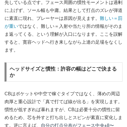
先している点です。フェース周囲の慣性モーメントは過剰
に上げず、ソール幅も中庸。結果として打点のズレが弾道
に素直に現れ、プレーヤーは原因が見えます。
難しい＝罰
が重い
ではなく、難しい＝入射や当たり所の情報がそのま
ま返ってくる、という理解が入口になります。ここを誤解
すると、寛容ヘッドへ行き来しながら上達の足場をなくし
ます。
ヘッドサイズと慣性：許容の幅はどこで決まる
か
CBはポケットや中空で稼ぐタイプではなく、薄めの周辺
肉厚と重心設計で「真で打てば線が出る」を実現します。
慣性が低すぎれば暴れますが、CBは必要十分の慣性に留
めるため、芯を外すと打ち出しとスピンが素直に変化しま
す。逆に言えば、
自分の打点分布がフェース中央±8〜