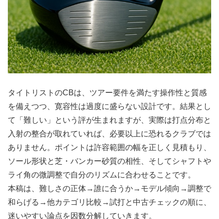
タイトリストのCBは、ツアー要件を満たす操作性と質感
を備えつつ、寛容性は過度に盛らない設計です。結果とし
て「難しい」という評が生まれますが、実際は打点分布と
入射の整合が取れていれば、必要以上に恐れるクラブでは
ありません。ポイントは許容範囲の幅を正しく見積もり、
ソール形状と芝・バンカー砂質の相性、そしてシャフトや
ライ角の微調整で自分のリズムに合わせることです。
本稿は、難しさの正体→誰に合うか→モデル傾向→調整で
和らげる→他カテゴリ比較→試打と中古チェックの順に、
迷いやすい論点を因数分解していきます。