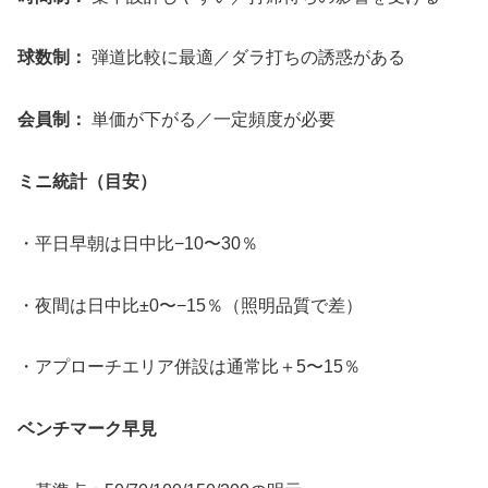
球数制：
弾道比較に最適／ダラ打ちの誘惑がある
会員制：
単価が下がる／一定頻度が必要
ミニ統計（目安）
・平日早朝は日中比−10〜30％
・夜間は日中比±0〜−15％（照明品質で差）
・アプローチエリア併設は通常比＋5〜15％
ベンチマーク早見