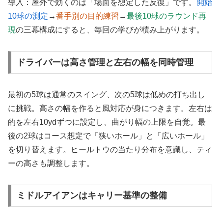
導入：屋外で効くのは「場面を想定した反復」です。
開始
10球の測定
→
番手別の目的練習
→
最後10球のラウンド再
現
の三幕構成にすると、毎回の学びが積み上がります。
ドライバーは高さ管理と左右の幅を同時管理
最初の5球は通常のスイング、次の5球は低めの打ち出し
に挑戦。高さの幅を作ると風対応が身につきます。左右は
的を左右10ydずつに設定し、曲がり幅の上限を自覚。最
後の2球はコース想定で「狭いホール」と「広いホール」
を切り替えます。ヒールトウの当たり分布を意識し、ティ
ーの高さも調整します。
ミドルアイアンはキャリー基準の整備