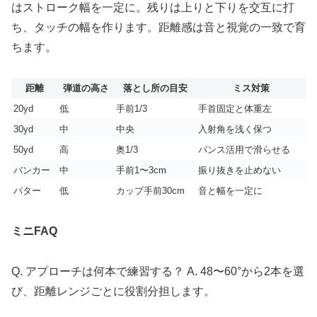
はストローク幅を一定に。残りは上りと下りを交互に打
ち、タッチの幅を作ります。距離感は音と視覚の一致で育
ちます。
距離
弾道の高さ
落とし所の目安
ミス対策
20yd
低
手前1/3
手首固定と体重左
30yd
中
中央
入射角を浅く保つ
50yd
高
奥1/3
バンス活用で滑らせる
バンカー
中
手前1〜3cm
振り抜きを止めない
パター
低
カップ手前30cm
音と幅を一定に
ミニFAQ
Q. アプローチは何本で練習する？ A. 48〜60°から2本を選
び、距離レンジごとに役割分担します。