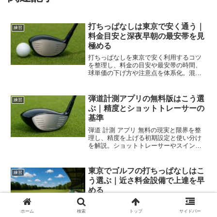
打ちっぱなしは東京で安く通う｜
練習
料金目安と深夜早朝の最安帯を見
極める
打ちっぱなしを東京で安く利用するコツ
を整理し、料金の目安や最安帯の時間、
球単価の下げ方や注意点を体系化。混雑
や交通費も含め総支出を最小化し、練習
効率を高めます。
弾道計測アプリの無料版はこう選
練習
ぶ｜精度とショットトレーサーの
基準
弾道 計測 アプリ 無料の現実と限界を整
理し、精度を上げる初期設定と使い分け
を解説。ショットトレーサーやスイング
解析の選び方、データ活用の手順、無料
と有料の境目までを示し、今日から迷わ
ず導入できます。
東京でゴルフの打ちっぱなしはこ
練習
う選ぶ｜近さ料金設備で上達を早
める
東京 ゴルフ 打ちっぱなしの選び方を近さ
料金設備の基準で整理し、短時間でも成
ホーム
検索
トップ
サイドバー