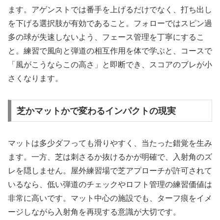
ます。アゲンストでは番手を上げるだけでなく、打ち出し
を下げる選択肢が有効であること。フォローではスピン過
多の球が失速しないよう、フェース管理を丁寧にするこ
と。練習で風向と弾道の相互作用を体で学ぶと、コースで
「風がこうならこの高さ」と即断でき、スコアのブレが小
さくなります。
芝かマットかで変わるインパクトの現実
マットは多少ダフっても滑りやすく、当たった錯覚を生み
ます。一方、芝は刺さるか抜けるかが明確で、入射角のズ
レを隠しません。屋外練習場で芝アプローチが許可されて
いるなら、低い弾道のチェックやロフト管理の練習価値は
非常に高いです。マット中心の施設でも、ターフ痕をイメ
ージしながら入射角を再現する意識が大切です。