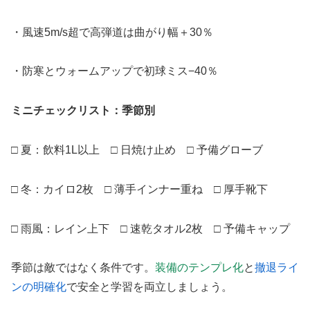
・風速5m/s超で高弾道は曲がり幅＋30％
・防寒とウォームアップで初球ミス−40％
ミニチェックリスト：季節別
□ 夏：飲料1L以上 □ 日焼け止め □ 予備グローブ
□ 冬：カイロ2枚 □ 薄手インナー重ね □ 厚手靴下
□ 雨風：レイン上下 □ 速乾タオル2枚 □ 予備キャップ
季節は敵ではなく条件です。
装備のテンプレ化
と
撤退ライ
ンの明確化
で安全と学習を両立しましょう。