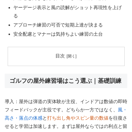
ヤーデージ表示と風の読解がショット再現性を上げ
る
アプローチ練習の可否で短期上達が決まる
安全配慮とマナーは気持ちよい練習の土台
目次
ゴルフの屋外練習場はこう選ぶ｜基礎訓練
導入：屋外は弾道の実体験が主役、インドアは数値の即時
フィードバックが主役です。どちらか一方ではなく、
風・
高さ・落点の体感
と
打ち出し角やスピン量の数値
を往復さ
せると学習は加速します。まずは屋外ならではの利点と留