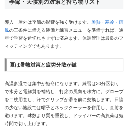
季節・天候別の対策と持ち物リスト
導入：屋外は季節の影響を強く受けます。
暑熱・寒冷・雨
風
の三条件に備える装備と練習メニューを準備すれば、通
年で学習を途切れさせずに済みます。体調管理は最良のフ
ィッティングでもあります。
夏は暑熱対策と疲労分散が鍵
高温多湿では集中が短命になります。練習は30分区切り
で水分と電解質を補給し、打席の風向を味方に。グローブ
を二枚用意し、汗でグリップが滑る前に交換します。日陰
の少ない施設では帽子とネッククーラーを併用し、直射を
避けます。球数より質を重視し、ドライバーの高負荷は短
時間で切り上げます。