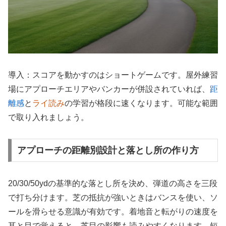
導入：スコアを動かすのはショートゲームです。屋外練習
場にアプローチエリアやバンカーが併設されていれば、
距
離感
と
ライ読み
の学習が格段に速くなります。可能な範囲
で取り入れましょう。
アプローチの距離別設計と落とし所の作り方
20/30/50ydの基準的な落とし所を決め、弾道の高さを三段
で打ち分けます。芝の抵抗が強いときはバンスを使い、ソ
ールを滑らせる意識が有効です。着地音と転がりの速度を
耳と目で覚えると、芝目の影響も読みやすくなります。短