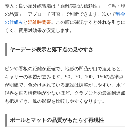
導入：良い屋外練習場は「距離表記の信頼性」「打席・球
の品質」「アプローチ可否」で判断できます。次いで
料金
の仕組み
と
混雑時間帯
。この順に確認すると外れを引きに
くく、費用対効果が安定します。
ヤーデージ表示と落下点の見やすさ
ピンや看板の距離が正確で、地形の凹凸が目で追えると、
キャリーの学習が進みます。50、70、100、150の基準点
が明確で、色分けされている施設は調整がしやすい。水平
視界を遮る構造物が少ないほど、クラブごとの最高到達点
も把握でき、風の影響を比較しやすくなります。
ボールとマットの品質がもたらす再現性