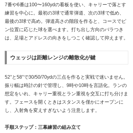
7番や6番は100〜160ydの看板を使い、キャリーで落とす
練習を中心に。最初の3球で通常弾道、次の3球で低め、
最後の3球で高め。弾道高さの階段を作ると、コースでピ
ン位置に応じた球を選べます。打ち出し方向のバラつき
は、足場とアドレスの向きをしつこく確認して抑えます。
ウェッジは距離レンジの離散化が鍵
52°と58°で30/50/70ydの三点を作ると実戦で迷いません。
振り幅は時計の針で管理し、9時や10時を言語化。ランの
想定をいれ、キャリー重視とラン重視を交互に打ち分けま
す。フェースを開くときはスタンスを僅かにオープンに
し、入射角を変えすぎないよう注意します。
手順ステップ：三幕練習の組み立て