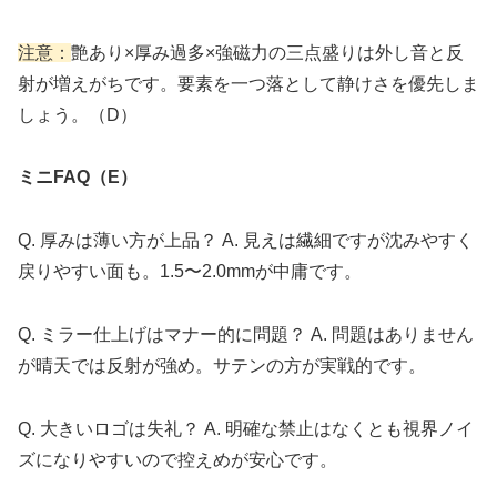
注意：
艶あり×厚み過多×強磁力の三点盛りは外し音と反
射が増えがちです。要素を一つ落として静けさを優先しま
しょう。（D）
ミニFAQ（E）
Q. 厚みは薄い方が上品？ A. 見えは繊細ですが沈みやすく
戻りやすい面も。1.5〜2.0mmが中庸です。
Q. ミラー仕上げはマナー的に問題？ A. 問題はありません
が晴天では反射が強め。サテンの方が実戦的です。
Q. 大きいロゴは失礼？ A. 明確な禁止はなくとも視界ノイ
ズになりやすいので控えめが安心です。