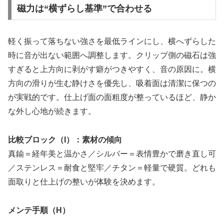
磁力は“横ずらし基準”で合わせる
軽く振って落ちない強さを最低ラインにし、横へずらした
時に音が出ない範囲へ調整します。クリップ側の磁石は強
すぎると上方向に剥がす癖がつきやすく、音の原因に。横
方向の滑りが生む静けさを優先し、吸着面は清潔に保つの
が実戦的です。仕上げ面の面粗度が整っているほど、静か
な外し心地が続きます。
比較ブロック（I）：素材の傾向
真鍮＝経年美と温かさ／シルバー＝表情豊かで磨き直し可
／ステンレス＝耐食と堅牢／チタン＝軽量で硬質。どれも
面取りと仕上げの整いが体験を決めます。
メンテ手順（H）