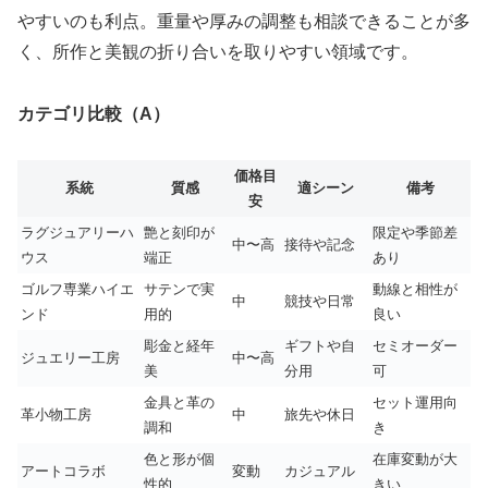
やすいのも利点。重量や厚みの調整も相談できることが多
く、所作と美観の折り合いを取りやすい領域です。
カテゴリ比較（A）
価格目
系統
質感
適シーン
備考
安
ラグジュアリーハ
艶と刻印が
限定や季節差
中〜高
接待や記念
ウス
端正
あり
ゴルフ専業ハイエ
サテンで実
動線と相性が
中
競技や日常
ンド
用的
良い
彫金と経年
ギフトや自
セミオーダー
ジュエリー工房
中〜高
美
分用
可
金具と革の
セット運用向
革小物工房
中
旅先や休日
調和
き
色と形が個
在庫変動が大
アートコラボ
変動
カジュアル
性的
きい