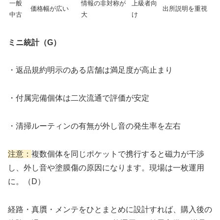
一般
情報の非対称が
上級者向
価格幅が広い
出所説明を重視
中古
大
け
ミニ統計（G）
・返品規約明示のある店舗は満足度が高止まり
・付属完備個体は二次流通で評価が安定
・清掃ルーティンの有無が外し音の発生率を左右
注意：
複数個体を同じポケットで携行すると磁力が干渉
し、外し音や塗膜傷の原因になります。現場は一枚運用
に。（D）
経路・真贋・メンテをひとまとめに設計すれば、購入後の