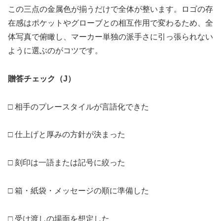
この三点の金属色が揃うだけで全体が整います。ロゴの存
在感はポケットやグローブとの相互作用で変わるため、全
体写真で俯瞰し、マーカー単独の派手さに引っ張られない
ように選ぶのがコツです。
贈答チェック（J）
□ 相手のプレースタイルが言語化できた
□ 仕上げと厚みの方針が決まった
□ 刻印は一語または記号に絞った
□ 箱・紙袋・メッセージの順に準備した
□ 受け渡しの場面を想定した