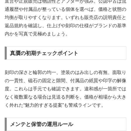
直営や正規販売は物語性とアフターが強み。公認中古は流
通履歴や付属品が整っている個体を選べば、価格と状態の
均衡が取りやすくなります。いずれも販売店の説明責任と
返品規約を確認し、仕上げや刻印の仕様がブランドの基準
内かを写真で見極めましょう。
真贋の初期チェックポイント
刻印の深さと輪郭の均一、塗装のはみ出しの有無、面取り
の一貫性、磁石の固定と隙間、付属品の紙質や印字の解像
度。これらは手元でも確認できます。違和感が一箇所では
なく複数重なる場合は見送る判断を。価格が相場から大き
く外れた“魅力的すぎる提案”も警戒ラインです。
メンテと保管の運用ルール