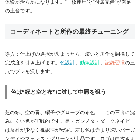
体験が滑らかになります。“一枚運用”と“付属完備”が満足
の土台です。
コーディネートと所作の最終チューニング
導入：仕上げの選択が決まったら、装いと所作を調律して
完成度を引き上げます。
色設計
、
動線設計
、
記録習慣
の三
点でブレを潰します。
色は“緑と空と布”に対して中庸を狙う
芝の緑、空の青、帽子やグローブの布色——この三者に沈
みにくい色が実戦的です。黒・ガンメタ・ダークネイビー
は反射が少なく視認性が安定。差し色は赤より深いバーガ
ンディやフォレストグリーンが上品です。ロゴは白抜きよ