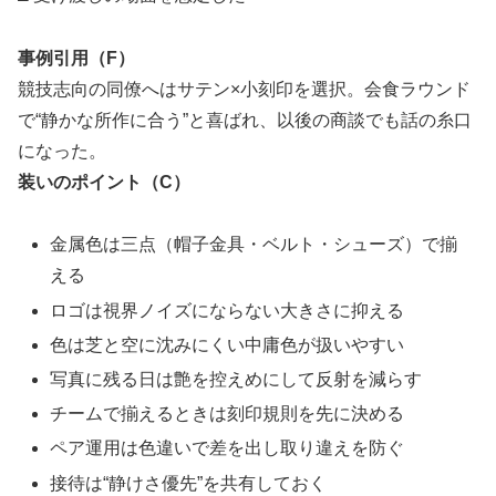
事例引用（F）
競技志向の同僚へはサテン×小刻印を選択。会食ラウンド
で“静かな所作に合う”と喜ばれ、以後の商談でも話の糸口
になった。
装いのポイント（C）
金属色は三点（帽子金具・ベルト・シューズ）で揃
える
ロゴは視界ノイズにならない大きさに抑える
色は芝と空に沈みにくい中庸色が扱いやすい
写真に残る日は艶を控えめにして反射を減らす
チームで揃えるときは刻印規則を先に決める
ペア運用は色違いで差を出し取り違えを防ぐ
接待は“静けさ優先”を共有しておく