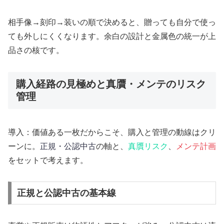
相手像→刻印→装いの順で決めると、贈っても自分で使っ
ても外しにくくなります。余白の設計と金属色の統一が上
品さの核です。
購入経路の見極めと真贋・メンテのリスク
管理
導入：価値ある一枚だからこそ、購入と管理の動線はクリ
ーンに。
正規・公認中古
の軸と、
真贋リスク
、
メンテ計画
をセットで考えます。
正規と公認中古の基本線