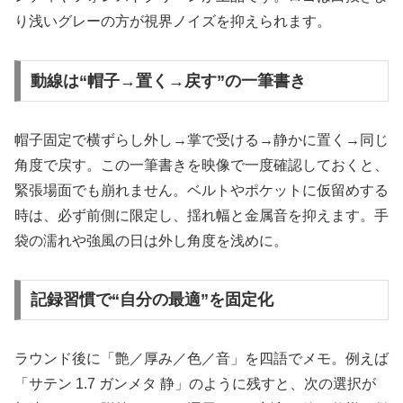
り浅いグレーの方が視界ノイズを抑えられます。
動線は“帽子→置く→戻す”の一筆書き
帽子固定で横ずらし外し→掌で受ける→静かに置く→同じ
角度で戻す。この一筆書きを映像で一度確認しておくと、
緊張場面でも崩れません。ベルトやポケットに仮留めする
時は、必ず前側に限定し、揺れ幅と金属音を抑えます。手
袋の濡れや強風の日は外し角度を浅めに。
記録習慣で“自分の最適”を固定化
ラウンド後に「艶／厚み／色／音」を四語でメモ。例えば
「サテン 1.7 ガンメタ 静」のように残すと、次の選択が