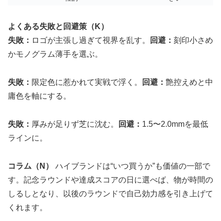
よくある失敗と回避策（K）
失敗：
ロゴが主張し過ぎて視界を乱す。
回避：
刻印小さめ
かモノグラム薄手を選ぶ。
失敗：
限定色に惹かれて実戦で浮く。
回避：
艶控えめと中
庸色を軸にする。
失敗：
厚みが足りず芝に沈む。
回避：
1.5〜2.0mmを最低
ラインに。
コラム（N）
ハイブランドは“いつ買うか”も価値の一部で
す。記念ラウンドや達成スコアの日に選べば、物が時間の
しるしとなり、以後のラウンドで自己効力感を引き上げて
くれます。