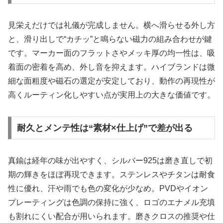
見栄えだけでは礼儀が完成しません。横へ滑らせる外し方
と、滑り出しで“カチッ”と鳴らない磁力の組み合わせが鍵
です。マーカー面のフラットさやメッキ厚の均一性は、吸
着面の密着を高め、外し音を抑えます。ハイブランドは微
細な面粗度や磁石の選定が安定しており、動作の再現性が
高くルーティン化しやすい点が実用上の大きな価値です。
耐久とメンテ性は“素材×仕上げ”で差が出る
真鍮は経年の味が出やすく、シルバー925は磨き直しで初
期の輝きをほぼ再現できます。ステンレスやチタンは耐食
性に優れ、汗や雨でも色の変化が少なめ。PVDやイオン
プレーティングは色調の保持に強く、ロゴのエナメル充填
も割れにくい配合が用いられます。磨きクロスの推奨や仕