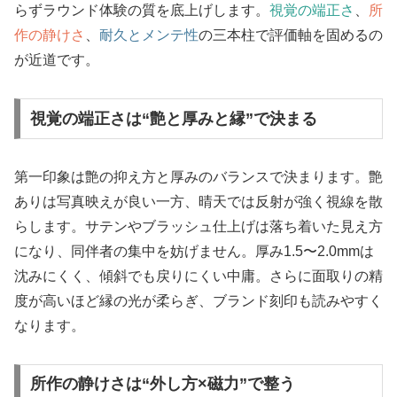
らずラウンド体験の質を底上げします。
視覚の端正さ
、
所
作の静けさ
、
耐久とメンテ性
の三本柱で評価軸を固めるの
が近道です。
視覚の端正さは“艶と厚みと縁”で決まる
第一印象は艶の抑え方と厚みのバランスで決まります。艶
ありは写真映えが良い一方、晴天では反射が強く視線を散
らします。サテンやブラッシュ仕上げは落ち着いた見え方
になり、同伴者の集中を妨げません。厚み1.5〜2.0mmは
沈みにくく、傾斜でも戻りにくい中庸。さらに面取りの精
度が高いほど縁の光が柔らぎ、ブランド刻印も読みやすく
なります。
所作の静けさは“外し方×磁力”で整う