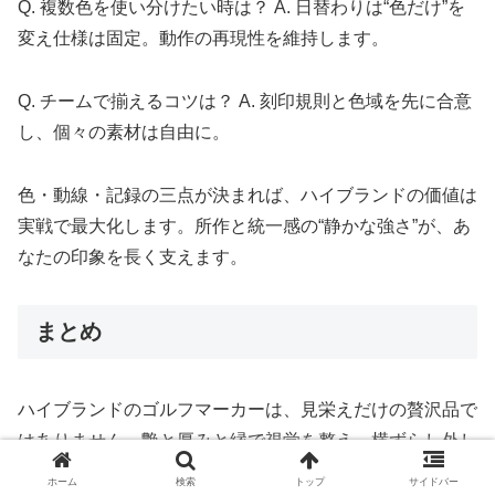
Q. 複数色を使い分けたい時は？ A. 日替わりは“色だけ”を
変え仕様は固定。動作の再現性を維持します。
Q. チームで揃えるコツは？ A. 刻印規則と色域を先に合意
し、個々の素材は自由に。
色・動線・記録の三点が決まれば、ハイブランドの価値は
実戦で最大化します。所作と統一感の“静かな強さ”が、あ
なたの印象を長く支えます。
まとめ
ハイブランドのゴルフマーカーは、見栄えだけの贅沢品で
はありません。艶と厚みと縁で視覚を整え、横ずらし外し
×適正磁力で所作を静かにし、素材と仕上げで耐久とメン
ホーム
検索
トップ
サイドバー