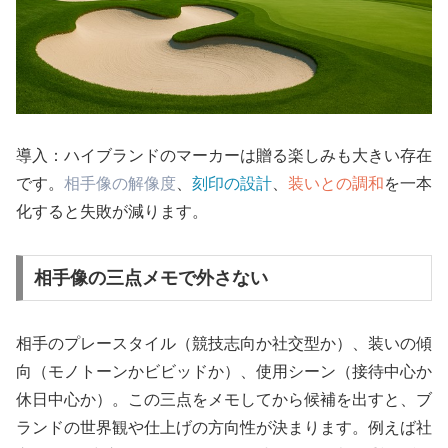
導入：ハイブランドのマーカーは贈る楽しみも大きい存在
です。
相手像の解像度
、
刻印の設計
、
装いとの調和
を一本
化すると失敗が減ります。
相手像の三点メモで外さない
相手のプレースタイル（競技志向か社交型か）、装いの傾
向（モノトーンかビビッドか）、使用シーン（接待中心か
休日中心か）。この三点をメモしてから候補を出すと、ブ
ランドの世界観や仕上げの方向性が決まります。例えば社