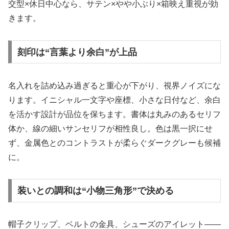
交型×休日中心なら、サテン×やや小ぶり×箱映え重視が効
きます。
刻印は“言葉より余白”が上品
名入れを詰め込み過ぎると重心が下がり、視界ノイズにな
ります。イニシャル一文字や座標、小さな日付など、余白
を活かす設計が品位を保ちます。書体は丸みのあるセリフ
体か、線の細いサンセリフが相性良し。色は黒一択にせ
ず、金属色とのコントラストが柔らぐダークグレーも候補
に。
装いとの調和は“小物三角形”で決める
帽子クリップ、ベルトの金具、シューズのアイレット——