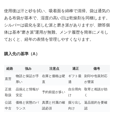
使用後は汗と砂を拭い、吸着面を綿棒で清掃。袋は通気の
ある布袋が基本で、湿度の高い日は乾燥剤を同梱します。
シルバーは硫化を楽しむ派と磨き派がありますが、贈答個
体は基本“磨き派”運用が無難。メンテ履歴を簡単にメモし
ておくと、経年の表情を管理しやすくなります。
購入先の基準（A）
経路
強み
注意点
適正
備考
物語と保証が手
在庫と価格は硬
ギフト最
刻印や包装対応
直営
厚い
直
適
が豊富
正規
品揃えと情報が
自分用向
取寄と相談が効
予約前提が多い
取扱
安定
け
く
公認
価格と状態のバ
真贋と付属の確
掘り出し
返品規約を要確
中古
ランス
認必須
向け
認