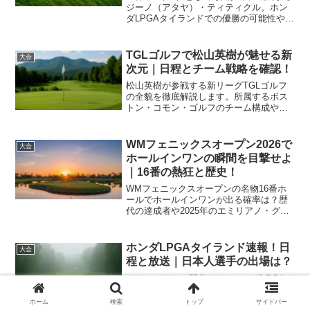
ジーノ（アタヤ）・ティティクル。ホン
ダLPGAタイランドでの優勝の可能性や、
サイアムカントリークラブでの観戦ポイ
ント、放送予定を徹底解説します。
TGLゴルフで松山英樹が魅せる新
大会
次元｜日程とチーム戦略を確認！
松山英樹が参戦する新リーグTGLゴルフ
の全貌を徹底解説します。所属するボス
トン・コモン・ゴルフのチーム構成や、
シミュレーターを駆使した革新的な試合
形式、そして日本からの視聴方法まで網
羅。次世代のゴルフ体験を存分に楽しみ
WMフェニックスオープン2026で
大会
ましょう。
ホールインワンの瞬間を目撃せよ
｜16番の熱狂と歴史！
WMフェニックスオープンの名物16番ホ
ールでホールインワンが出る確率は？歴
代の達成者や2025年のエミリアノ・グリ
ジョの奇跡、そして今年期待される選手
を徹底解説。世界で最も熱狂的な「ザ・
コロシアム」の魅力を完全網羅します。
ホンダLPGAタイランド速報！日
大会
程と放送｜日本人選手の出場は？
タイのパタヤで開催されるホンダLPGAタ
イランドの最新速報をお届けします。日
程や放送予定、注目の日本人選手出場情
ホーム
検索
トップ
サイドバー