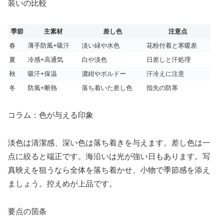
装いの比較
季節
主素材
差し色
注意点
春
薄手防風+吸汗
淡い緑や水色
花粉付着と寒暖差
夏
冷感+高通気
白や淡色
日差しと汗処理
秋
吸汗+保温
濃紺やボルドー
汗冷えに注意
冬
防風+断熱
落ち着いた差し色
指先の防寒
コラム：色が与える印象
淡色は清潔感、深い色は落ち着きを与えます。差し色は一
点に絞ると端正です。海沿いは光が強い日もあります。写
真映えを狙うなら全体を落ち着かせ、小物で季節感を添え
ましょう。控えめが上品です。
要点の箇条