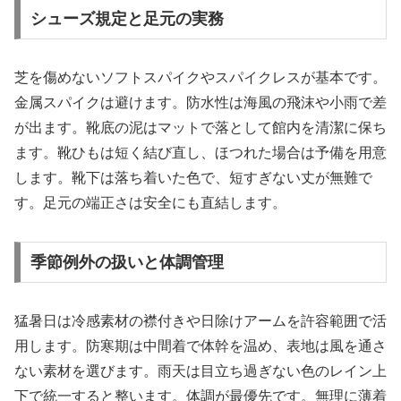
シューズ規定と足元の実務
芝を傷めないソフトスパイクやスパイクレスが基本です。
金属スパイクは避けます。防水性は海風の飛沫や小雨で差
が出ます。靴底の泥はマットで落として館内を清潔に保ち
ます。靴ひもは短く結び直し、ほつれた場合は予備を用意
します。靴下は落ち着いた色で、短すぎない丈が無難で
す。足元の端正さは安全にも直結します。
季節例外の扱いと体調管理
猛暑日は冷感素材の襟付きや日除けアームを許容範囲で活
用します。防寒期は中間着で体幹を温め、表地は風を通さ
ない素材を選びます。雨天は目立ち過ぎない色のレイン上
下で統一すると整います。体調が最優先です。無理に薄着