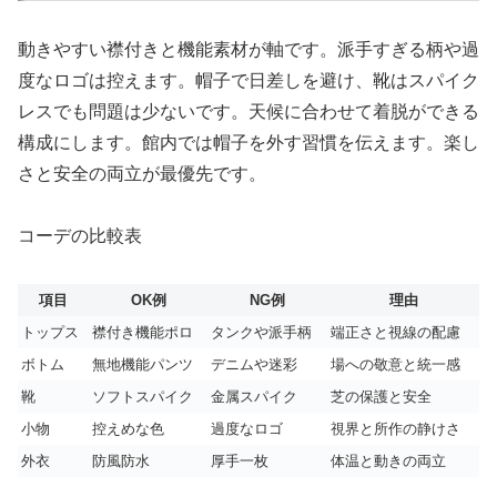
動きやすい襟付きと機能素材が軸です。派手すぎる柄や過
度なロゴは控えます。帽子で日差しを避け、靴はスパイク
レスでも問題は少ないです。天候に合わせて着脱ができる
構成にします。館内では帽子を外す習慣を伝えます。楽し
さと安全の両立が最優先です。
コーデの比較表
項目
OK例
NG例
理由
トップス
襟付き機能ポロ
タンクや派手柄
端正さと視線の配慮
ボトム
無地機能パンツ
デニムや迷彩
場への敬意と統一感
靴
ソフトスパイク
金属スパイク
芝の保護と安全
小物
控えめな色
過度なロゴ
視界と所作の静けさ
外衣
防風防水
厚手一枚
体温と動きの両立