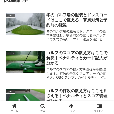
冬のゴルフ場の服装とドレスコー
ルール
ドはここで整える｜寒風対策と予
約前の確認
冬のゴルフ場の服装とドレスコードの基
本を整理し、寒さ対策の重ね着やクラブ
ハウスでの装い、マナー違反を避ける要
点を実例で解説します。予約前に確認す
べき注意点も押さえ、快適さと礼節を両
立する準備が分かります。
ゴルフのスコアの数え方はここで
ルール
解決｜ペナルティとカード記入が
分かる
ゴルフのスコアの数え方を基礎から整理
します。打数の合算やスコアカードの書
き方、OBやアンプレのペナルティ、グリ
ーン上の扱い、ネット計算まで網羅し、
初心者の混乱を減らして実戦で迷わない
力に変えます。
ゴルフの打数の数え方はここを押
ルール
さえる｜ペナルティとスコア管理
が分かる
ゴルフの打数の数え方を基礎から整理。
素振りと空振りの違い、OBやペナルティ
ホーム
検索
トップ
サイドバー