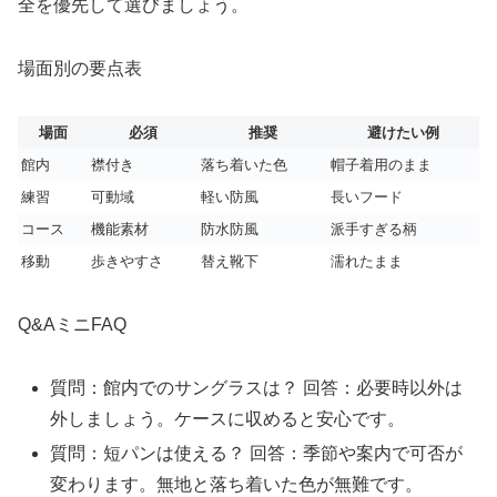
全を優先して選びましょう。
場面別の要点表
場面
必須
推奨
避けたい例
館内
襟付き
落ち着いた色
帽子着用のまま
練習
可動域
軽い防風
長いフード
コース
機能素材
防水防風
派手すぎる柄
移動
歩きやすさ
替え靴下
濡れたまま
Q&AミニFAQ
質問：館内でのサングラスは？ 回答：必要時以外は
外しましょう。ケースに収めると安心です。
質問：短パンは使える？ 回答：季節や案内で可否が
変わります。無地と落ち着いた色が無難です。