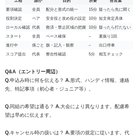
工程
誰が
目的
所要
合言葉
要項確認
全員
配分と形式の統一
15分
疑ったら先に聞く
役割決定
ペア
安全役と攻め役の設定
10分
短文肯定具体
ローカル確認
代表
救済・禁止区域の把握
10分
疑ったら打たない
スタート
全員
ペース確保
–
素振り1回
進行中
係ごと
旗・記入・観察
–
出口停車
スコア提出
代表
整合性確認
5分
相互チェック
Q&A（エントリー周辺）
Q.
申込み時に何を伝える？
A.
形式、ハンディ情報、連絡
先、特記事項（初心者・ジュニア等）。
Q.
同組の希望は通る？
A.
大会により異なります。配慮希
望は早めに伝えます。
Q.
キャンセル時の扱いは？
A.
要項の規定に従います。代