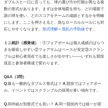
ダブルスと一口に言っても、球の選び方や打順が異なる複
数の形式があります。まずは全体地図を持ち、どの場面で
誰の球を使い、どのスコアをチームの成績とするかを明確
にします。ここを押さえると、急なローカルルールにも対
応しやすくなります。
形式理解＝混乱の予防線
です。
ミニ統計（感覚値）
：①フォアボールは個人成績のばらつ
きを吸収しやすい②フォアサムはペースが安定③スクラン
ブルは初心者混在でも楽しさが出やすい——いずれも競技
規定と参加者構成で変わります。
Q&A（3問）
Q.
最も一般的なダブルス形式は？
A.
競技ではフォアボー
ル、イベントではスクランブルの採用が多い傾向です。
Q.
同伴組が別形式でも良い？
A.
同一競技内では統一が原