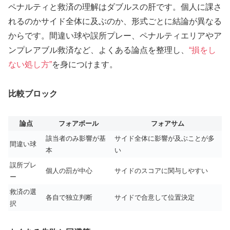
ペナルティと救済の理解はダブルスの肝です。個人に課さ
れるのかサイド全体に及ぶのか、形式ごとに結論が異なる
からです。間違い球や誤所プレー、ペナルティエリアやア
ンプレアブル救済など、よくある論点を整理し、
“損をし
ない処し方”
を身につけます。
比較ブロック
論点
フォアボール
フォアサム
該当者のみ影響が基
サイド全体に影響が及ぶことが多
間違い球
本
い
誤所プレ
個人の罰が中心
サイドのスコアに関与しやすい
ー
救済の選
各自で独立判断
サイドで合意して位置決定
択