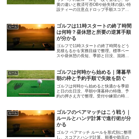
黄の違いと救済可否OBや紛失球の扱い特
設ティーの注意点ドロップ手順スコア計
算まで実例で解説。迷いを減らし安全と
進行を両立できます。
ゴルフは11時スタートの終了時間
ルール
は何時？昼休憩と所要の逆算手順
が分かる
ゴルフで11時スタートの終了時間をどう
見積もるかを実務目線で整理。標準ペー
スや昼休憩の長短、季節と日没、混雑や
会計まで含めた逆算手順を提示し、帰宅
時刻の不確実性を小さくします。
ゴルフは何時から始める｜薄暮早
ルール
朝の枠と予約手順で失敗を防ぐ
ゴルフは何時から始めると快適かを季節
と日の出日没、早朝や薄暮枠の特徴、予
約の押さえ方で整理。受付や練習の時刻
配分、家族連れや上級者の最適時間、混
雑と体調管理の基準まで実例で分かりま
す。
ゴルフのペアマッチはこう戦う｜
ルール
ルールとハンデ計算で進行術が分
かる
ゴルフ ペアマッチ ルールを形式別に整理
し、スコアとハンデ計算、順番や助言の