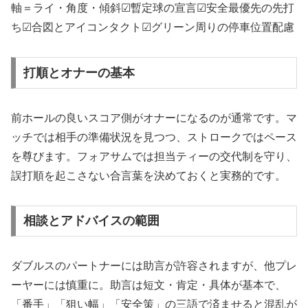
軸＝ライ・角度・傾斜☑暫定球の宣言☑安全最優先の先打
ち☑合図とアイコンタクト☑グリーン周りの停車位置配慮
打順とオナーの基本
前ホールの良いスコア側がオナーになるのが通常です。マ
ッチでは相手の準備状況を見つつ、ストロークではペース
を尊びます。フォアサムでは担当ティーの交代制を守り、
誤打順を起こさない合言葉を決めておくと実務的です。
相談とアドバイスの範囲
ダブルスのパートナーには助言が許容されますが、他プレ
ーヤーには慎重に。助言は短文・肯定・具体が基本で、
「番手」「狙い幅」「安全策」の三語で済ませると混乱が