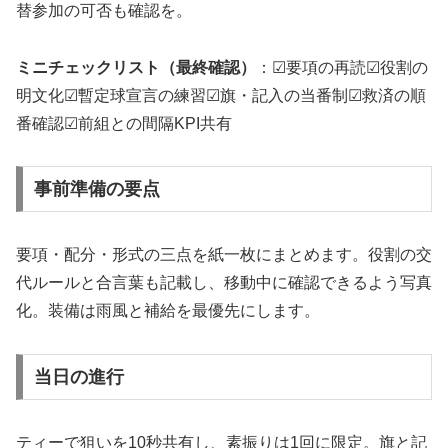
替参加の可否も確認を。
ミニチェックリスト（最終確認）
：☑要項の再読☑役割の
明文化☑暫定球宣言の練習☑旗・記入の当番制☑救済の順
番確認☑前組との間隔KPI共有
事前準備の要点
要項・配分・形式の三点を紙一枚にまとめます。役割の交
代ルールと合言葉も記載し、移動中に確認できるよう写真
化。装備は雨風と補給を最優先にします。
当日の進行
ティーで狙いを10秒共有し、素振りは1回に限定。旗と記