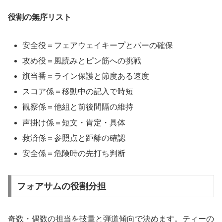
役割の無序リスト
安全役＝フェアウェイキープとパーの確保
攻め役＝風読みとピン筋への挑戦
旗当番＝ライン保護と節度ある速度
スコア係＝移動中の記入で時短
観察係＝他組と前後間隔の維持
声掛け係＝短文・肯定・具体
救済係＝参照点と距離の確認
安全係＝危険時の先打ち判断
フォアサムの役割分担
奇数・偶数の担当を技量と弾道傾向で決めます。ティーの