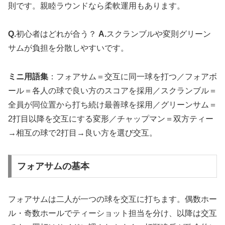
則です。親睦ラウンドなら柔軟運用もあります。
Q.
初心者はどれが合う？
A.
スクランブルや変則グリーン
サムが負担を分散しやすいです。
ミニ用語集
：フォアサム＝交互に同一球を打つ／フォアボ
ール＝各人の球で良い方のスコアを採用／スクランブル＝
全員が同位置から打ち続け最善球を採用／グリーンサム＝
2打目以降を交互にする変形／チャップマン＝双方ティー
→相互の球で2打目→良い方を選び交互。
フォアサムの基本
フォアサムは二人が一つの球を交互に打ちます。偶数ホー
ル・奇数ホールでティーショット担当を分け、以降は交互