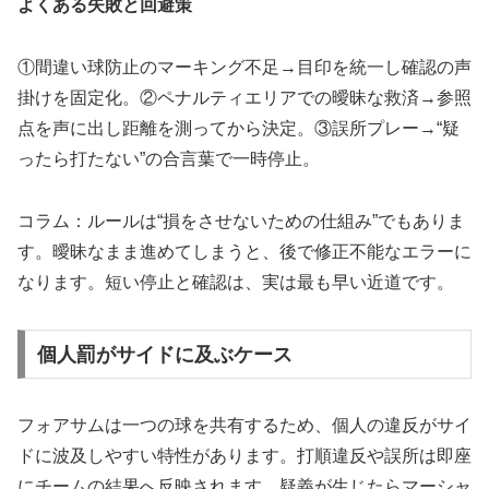
よくある失敗と回避策
①間違い球防止のマーキング不足→目印を統一し確認の声
掛けを固定化。②ペナルティエリアでの曖昧な救済→参照
点を声に出し距離を測ってから決定。③誤所プレー→“疑
ったら打たない”の合言葉で一時停止。
コラム：ルールは“損をさせないための仕組み”でもありま
す。曖昧なまま進めてしまうと、後で修正不能なエラーに
なります。短い停止と確認は、実は最も早い近道です。
個人罰がサイドに及ぶケース
フォアサムは一つの球を共有するため、個人の違反がサイ
ドに波及しやすい特性があります。打順違反や誤所は即座
にチームの結果へ反映されます。疑義が生じたらマーシャ