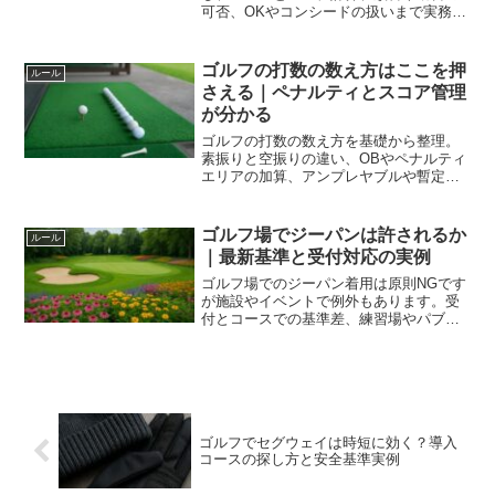
可否、OKやコンシードの扱いまで実務目
線で解説。進行を乱さず強みを引き出す
役割分担とマナーが身につきます。
ゴルフの打数の数え方はここを押
ルール
さえる｜ペナルティとスコア管理
が分かる
ゴルフの打数の数え方を基礎から整理。
素振りと空振りの違い、OBやペナルティ
エリアの加算、アンプレヤブルや暫定球
の扱い、記入手順までを一続きで解説
し、迷わず正確にスコアを管理できる状
態へ導きます
ゴルフ場でジーパンは許されるか
ルール
｜最新基準と受付対応の実例
ゴルフ場でのジーパン着用は原則NGです
が施設やイベントで例外もあります。受
付とコースでの基準差、練習場やパブリ
ックの扱い、代替パンツの選び方、到着
後の対処まで具体策を整理しトラブルと
時間損失を防ぎます。
ゴルフでセグウェイは時短に効く？導入
コースの探し方と安全基準実例