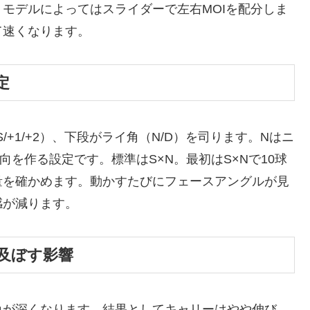
モデルによってはスライダーで左右MOIを配分しま
て速くなります。
定
/S/+1/+2）、下段がライ角（N/D）を司ります。Nはニ
を作る設定です。標準はS×N。最初はS×Nで10球
量を確かめます。動かすたびにフェースアングルが見
感が減ります。
及ぼす影響
角が深くなります。結果としてキャリーはやや伸び、