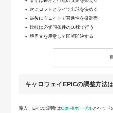
まずは長さと打点の安定を整える
次にロフトとライで出球を決める
最後にウェイトで直進性を微調整
比較は必ず同条件の10球で行う
境界文を用意して即断即決する
キャロウェイEPICの調整方法
導入：EPICの調整は
OptiFitホーゼル
とヘッド