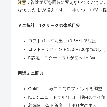
注意
：複数箇所を同時に変えないでください
な“たまたま”が増えます。一手ずつ→10球→
ミニ統計：1クリックの体感目安
ロフト±1：打ち出し±0.5〜1.0°程度
ロフト＋：スピン＋150〜300rpmの傾向
D設定：スタート方向が左へ1〜3yd
用語ミニ辞典
OptiFit：二段コグでロフト/ライを調整
N/D：ニュートラル/ドロー傾向のライ角
着弾角：落下角度。止まり方の主因