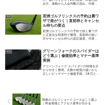
み方、体験から入会判断の流れ、代替候
補の比較軸まで整理し迷いを減らしま
す。
若洲ゴルフリンクスの予約は裏ワ
地域
ザで差がつく｜直前枠とキャンセ
ル待ちの要点
若洲ゴルフリンクスの予約で効く裏ワザ
と正攻法を時系列で整理。直前枠の拾い
方やキャンセル待ちの反応速度、代替条
件の決め方まで。違反なく成功率を高
め、同行者連絡と当日の動線も整いま
す。
グリーンフォークのスパイダーは
地域
どう選ぶ｜修復効率とマナー基準
実例
グリーンフォーク スパイダーの特徴を分
かりやすく整理。爪数や材質の違いから
正しいピッチマーク修復手順、2本刃との
比較、推奨スペックとマナーまで。芝を
守りつつ時短と仕上がりを両立します。
関東のゴルフショートコースはこう選ぶ
｜料金相場とアクセス基準が分かる