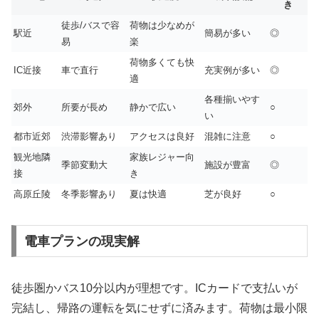
き
徒歩/バスで容
荷物は少なめが
駅近
簡易が多い
◎
易
楽
荷物多くても快
IC近接
車で直行
充実例が多い
◎
適
各種揃いやす
郊外
所要が長め
静かで広い
○
い
都市近郊
渋滞影響あり
アクセスは良好
混雑に注意
○
観光地隣
家族レジャー向
季節変動大
施設が豊富
◎
接
き
高原丘陵
冬季影響あり
夏は快適
芝が良好
○
電車プランの現実解
徒歩圏かバス10分以内が理想です。ICカードで支払いが
完結し、帰路の運転を気にせずに済みます。荷物は最小限