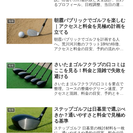
るプロフィール、日程調整、当日の運
営、層別アプローチまで網羅し、継続す
る仲間作りを後押しします
朝霞パブリックでゴルフを楽しむ
地域
｜アクセスと料金を見極め計画を
立てる
朝霞パブリックでゴルフを計画する人
へ。荒川河川敷のフラット18Hの特徴、
アクセスと料金の目安、予約の流れや混
雑回避まで要点を整理。初めてでも迷わ
ず準備でき、当日の進行が滑らかになり
ます。
さいたまゴルフクラブの口コミは
地域
ここを見る！料金と混雑で失敗を
避ける
さいたまゴルフクラブの口コミを要点で
整理。コースの整備やグリーン速度、ア
クセスと混雑、料金の目安、予約とキャ
ンセルの実務まで、初訪問でも迷わず楽
しむ判断軸を提供します。
ステップゴルフは日暮里で選ぶべ
地域
きか？通いやすさと料金で見極め
る基準
ステップゴルフ 日暮里の検討材料を一枚
に。通いやすさや予約の現実、料金の読