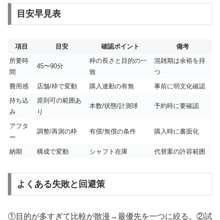
目安早見表
項目
目安
確認ポイント
備考
所要時
枠の長さと目的の一
混雑期は余裕を持
45〜90分
間
致
つ
費用感
店舗/枠で変動
購入連動の有無
事前に明文化確認
持ち込
原則可の範囲あ
本数/状態/計測球
予約時に要確認
み
り
アフタ
調整/再測の枠
有償/無償の条件
購入時に書面化
ー
納期
構成で変動
シャフト在庫
代替案の許容範囲
よくある失敗と回避策
①目的が多すぎて比較が散漫→最優先を一つに絞る。②試