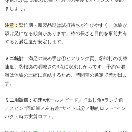
を選ぶかは“選択肢の量”と“対話の密度”のバランスで決め
ましょう。
注意：
繁忙期・新製品期は試打待ちが伸びやすく、体験が
駆け足になる傾向があります。枠の長さと目的を事前共有
すると満足度が安定します。
ミニ統計
：満足の決め手は①ヒアリング質、②試打の切替
速度、③根拠の明瞭さの3点に収束しがちです。予約や混
雑は体験の圧縮に直結するため、時間帯の選定で差が出ま
す。
ミニ用語集
：初速=ボールスピード／打出し角=ランチ角
／スピン=回転量／左右差=サイド成分／動的ロフト=イン
パクト時の実質ロフト。