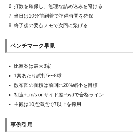
打数を確保し、無理な詰め込みを避ける
当日は10分前到着で準備時間を確保
終了後の要点メモで次回に繋げる
ベンチマーク早見
比較案は最大3案
1案あたり試打5〜8球
散布図の面積は前回比20%縮小を目標
初速+1m/s or サイド差−5ydで合格ライン
主観は10点満点で7以上を採用
事例引用