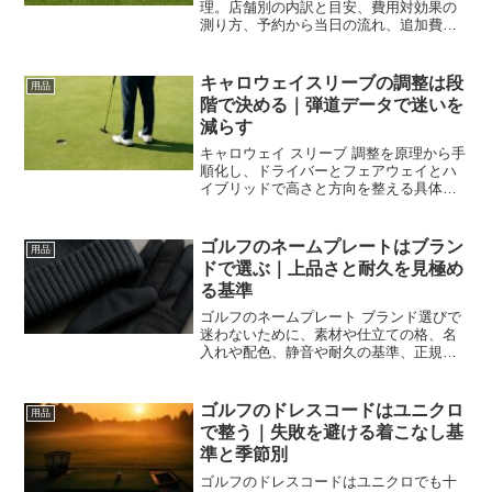
理。店舗別の内訳と目安、費用対効果の
測り方、予約から当日の流れ、追加費用
やキャンセル対応まで実務視点で解説し
判断の軸を作ります。
キャロウェイスリーブの調整は段
用品
階で決める｜弾道データで迷いを
減らす
キャロウェイ スリーブ 調整を原理から手
順化し、ドライバーとフェアウェイとハ
イブリッドで高さと方向を整える具体策
を解説します。測定テンプレと失敗回避
で短時間に最適化でき、購入前後の不安
も減らせます。
ゴルフのネームプレートはブラン
用品
ドで選ぶ｜上品さと耐久を見極め
る基準
ゴルフのネームプレート ブランド選びで
迷わないために、素材や仕立ての格、名
入れや配色、静音や耐久の基準、正規や
中古や工房の購入ルート、手入れまでを
体系化。上品さと実用性を両立させ長く
使える一枚へ導きます。
ゴルフのドレスコードはユニクロ
用品
で整う｜失敗を避ける着こなし基
準と季節別
ゴルフのドレスコードはユニクロでも十