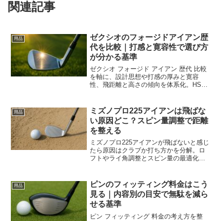
関連記事
ゼクシオのフォージドアイアン歴
用品
代を比較｜打感と寛容性で選び方
が分かる基準
ゼクシオ フォージド アイアン 歴代 比較
を軸に、設計思想や打感の厚みと寛容
性、飛距離と高さの傾向を体系化。HS別
の適合と中古相場の見方、試打の判定手
順まで一気通貫で分かります。
ミズノプロ225アイアンは飛ばな
用品
い原因どこ？スピン量調整で距離
を整える
ミズノプロ225アイアンが飛ばないと感じ
たら原因はクラブか打ち方かを分解。ロ
フトやライ角調整とスピン量の最適化で
番手間の距離を整え、実戦での再現性を
高めます。
ピンのフィッティング料金はこう
用品
見る｜内容別の目安で無駄を減ら
せる基準
ピン フィッティング 料金の考え方を整