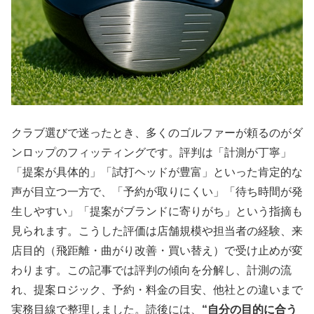
クラブ選びで迷ったとき、多くのゴルファーが頼るのがダ
ンロップのフィッティングです。評判は「計測が丁寧」
「提案が具体的」「試打ヘッドが豊富」といった肯定的な
声が目立つ一方で、「予約が取りにくい」「待ち時間が発
生しやすい」「提案がブランドに寄りがち」という指摘も
見られます。こうした評価は店舗規模や担当者の経験、来
店目的（飛距離・曲がり改善・買い替え）で受け止めが変
わります。この記事では評判の傾向を分解し、計測の流
れ、提案ロジック、予約・料金の目安、他社との違いまで
実務目線で整理しました。読後には、
“自分の目的に合う