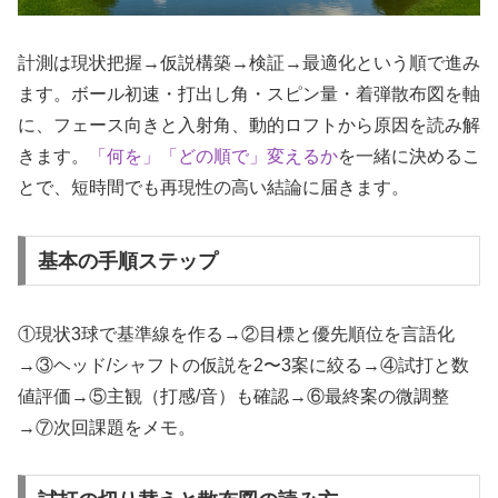
計測は現状把握→仮説構築→検証→最適化という順で進み
ます。ボール初速・打出し角・スピン量・着弾散布図を軸
に、フェース向きと入射角、動的ロフトから原因を読み解
きます。
「何を」「どの順で」変えるか
を一緒に決めるこ
とで、短時間でも再現性の高い結論に届きます。
基本の手順ステップ
①現状3球で基準線を作る→②目標と優先順位を言語化
→③ヘッド/シャフトの仮説を2〜3案に絞る→④試打と数
値評価→⑤主観（打感/音）も確認→⑥最終案の微調整
→⑦次回課題をメモ。