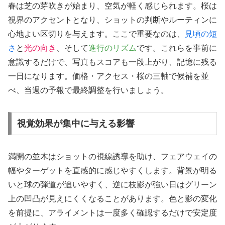
春は芝の芽吹きが始まり、空気が軽く感じられます。桜は
視界のアクセントとなり、ショットの判断やルーティンに
心地よい区切りを与えます。ここで重要なのは、
見頃の短
さ
と
光の向き
、そして
進行のリズム
です。これらを事前に
意識するだけで、写真もスコアも一段上がり、記憶に残る
一日になります。価格・アクセス・桜の三軸で候補を並
べ、当週の予報で最終調整を行いましょう。
視覚効果が集中に与える影響
満開の並木はショットの視線誘導を助け、フェアウェイの
幅やターゲットを直感的に感じやすくします。背景が明る
いと球の弾道が追いやすく、逆に枝影が強い日はグリーン
上の凹凸が見えにくくなることがあります。色と影の変化
を前提に、アライメントは一度多く確認するだけで安定度