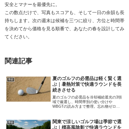
安全とマナーを最優先に。
この数点だけで、写真もスコアも、そして一日の余韻も長
持ちします。次の週末は候補を三つに絞り、方位と時間帯
を決めてから価格を見る順番で、あなたの春を設計してみ
てください。
関連記事
夏のゴルフの必需品は軽く賢く選
季節
ぶ｜暑熱対策で快適ラウンドを長
続きさせる
夏のゴルフの必需品を冷却補給遮光の3領
域で厳選し、時間帯別の使い分けや
WBGTの読み方まで整理。忘れ物ゼロの
チェックと実例で、暑い日でも快適に18
ホールを回れます。
関東で涼しいゴルフ場は季節で選
季節
ぶ｜標高風陰影で快適ラウンドを