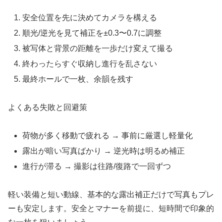
安全位置を先に決めてカメラを構える
順光/逆光を見て補正を±0.3〜0.7に調整
被写体と背景の距離を一歩だけ変えて撮る
終わったらすぐ収納し進行を乱さない
最終ホールで一枚、余韻を残す
よくある失敗と回避策
荷物が多く移動で疲れる → 事前に厳選し軽量化
露出が暗い写真ばかり → 逆光時は明るめ補正
進行が滞る → 撮影は往路/復路で一回ずつ
軽い装備と短い動線、基本的な露出補正だけで写真もプレ
ーも安定します。安全とマナーを前提に、短時間で印象的