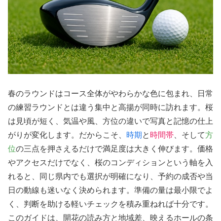
春のラウンドはコース全体がやわらかな色に包まれ、日常
の練習ラウンドとは違う集中と高揚が同時に訪れます。桜
は見頃が短く、気温や風、方位の違いで写真と記憶の仕上
がりが変化します。だからこそ、
時期
と
時間帯
、そして
方
位
の三点を押さえるだけで満足度は大きく伸びます。価格
やアクセスだけでなく、桜のコンディションという軸を入
れると、同じ県内でも選択が明確になり、予約の成否や当
日の動線も迷いなく決められます。準備の量は最小限でよ
く、判断を助ける軽いチェックを積み重ねれば十分です。
このガイドは、開花の読み方と地域差、映えるホールの条