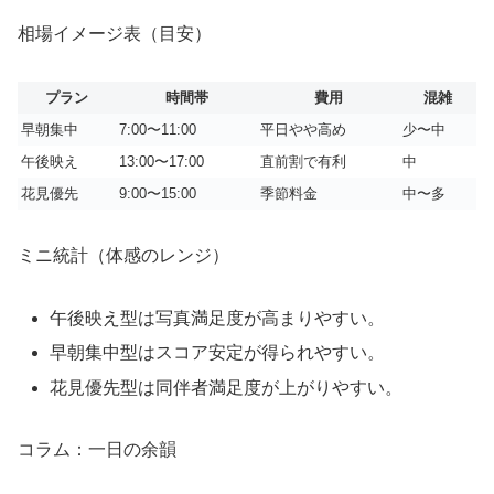
相場イメージ表（目安）
プラン
時間帯
費用
混雑
早朝集中
7:00〜11:00
平日やや高め
少〜中
午後映え
13:00〜17:00
直前割で有利
中
花見優先
9:00〜15:00
季節料金
中〜多
ミニ統計（体感のレンジ）
午後映え型は写真満足度が高まりやすい。
早朝集中型はスコア安定が得られやすい。
花見優先型は同伴者満足度が上がりやすい。
コラム：一日の余韻