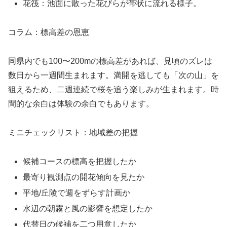
花筏：池面に散った花びらが帯状に流れる様子。
コラム：標高差の恩恵
同県内でも100〜200mの標高差があれば、見頃のズレは
数日から一週間生まれます。満開を逃しても「次の山」を
狙えるため、二週連続で桜を追う楽しみが生まれます。時
間的な余白は体験の余白でもあります。
ミニチェックリスト：地域差の把握
候補コースの標高を把握したか
最寄り観測点の開花傾向を見たか
平地/丘陵で週をずらす計画か
水辺の朝霧と風の影響を想定したか
代替日の候補を二つ用意したか