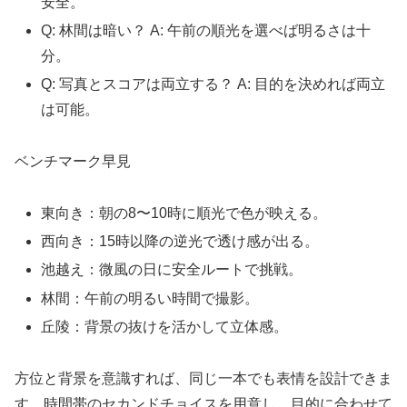
安全。
Q: 林間は暗い？ A: 午前の順光を選べば明るさは十
分。
Q: 写真とスコアは両立する？ A: 目的を決めれば両立
は可能。
ベンチマーク早見
東向き：朝の8〜10時に順光で色が映える。
西向き：15時以降の逆光で透け感が出る。
池越え：微風の日に安全ルートで挑戦。
林間：午前の明るい時間で撮影。
丘陵：背景の抜けを活かして立体感。
方位と背景を意識すれば、同じ一本でも表情を設計できま
す。時間帯のセカンドチョイスを用意し、目的に合わせて