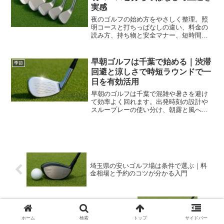
実感
夜のゴルフの始め方をやさしく整理。照
明コースと打ちっぱなしの違い、料金の
読み方、持ち物と安全マナー、短時間ド
リルまで実例で解説し退勤後でも上達を
実感。視覚条件や風と湿度の影響を踏ま
え、スケジュールと移動も最適化しま
早朝ゴルフは千葉で始める｜渋滞
季節
す。初めてでも快適に練習とラウンドを
回避と涼しさで時短ラウンドで一
両立できる指針が分かります。
日を有効活用
早朝のゴルフは千葉で混雑や暑さを避け
て効率よく回れます。出発時刻の設計や
スループレーの使い分け、朝露と風への
対策、予約とアクセスのコツまで整理
し、一日の時間を最大化します。
埼玉県の安いゴルフ場は条件で選ぶ｜料
金相場と予約のコツが分かる入門
桜が綺麗なゴルフ場は時期で選ぶ｜見頃
予報と混雑回避で満足度を上げる
ホーム
検索
トップ
サイドバー