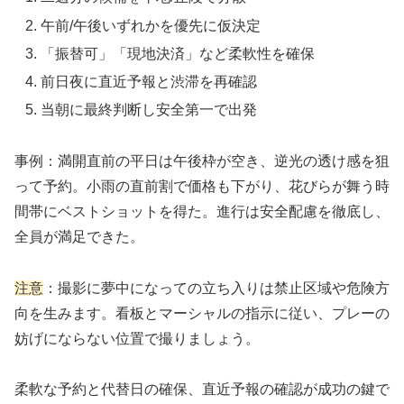
午前/午後いずれかを優先に仮決定
「振替可」「現地決済」など柔軟性を確保
前日夜に直近予報と渋滞を再確認
当朝に最終判断し安全第一で出発
事例：満開直前の平日は午後枠が空き、逆光の透け感を狙
って予約。小雨の直前割で価格も下がり、花びらが舞う時
間帯にベストショットを得た。進行は安全配慮を徹底し、
全員が満足できた。
注意
：撮影に夢中になっての立ち入りは禁止区域や危険方
向を生みます。看板とマーシャルの指示に従い、プレーの
妨げにならない位置で撮りましょう。
柔軟な予約と代替日の確保、直近予報の確認が成功の鍵で