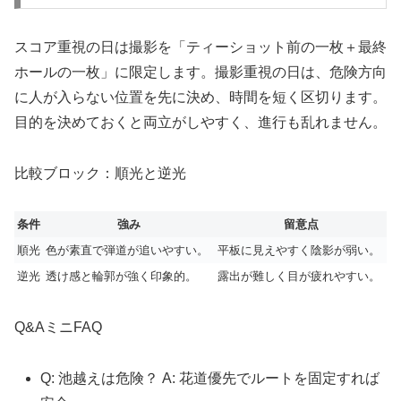
スコア重視の日は撮影を「ティーショット前の一枚＋最終
ホールの一枚」に限定します。撮影重視の日は、危険方向
に人が入らない位置を先に決め、時間を短く区切ります。
目的を決めておくと両立がしやすく、進行も乱れません。
比較ブロック：順光と逆光
条件
強み
留意点
順光
色が素直で弾道が追いやすい。
平板に見えやすく陰影が弱い。
逆光
透け感と輪郭が強く印象的。
露出が難しく目が疲れやすい。
Q&AミニFAQ
Q: 池越えは危険？ A: 花道優先でルートを固定すれば