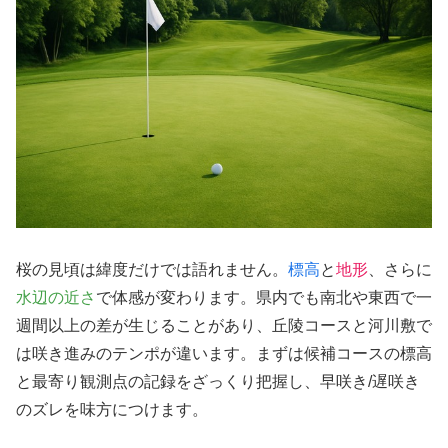
桜の見頃は緯度だけでは語れません。
標高
と
地形
、さらに
水辺の近さ
で体感が変わります。県内でも南北や東西で一
週間以上の差が生じることがあり、丘陵コースと河川敷で
は咲き進みのテンポが違います。まずは候補コースの標高
と最寄り観測点の記録をざっくり把握し、早咲き/遅咲き
のズレを味方につけます。