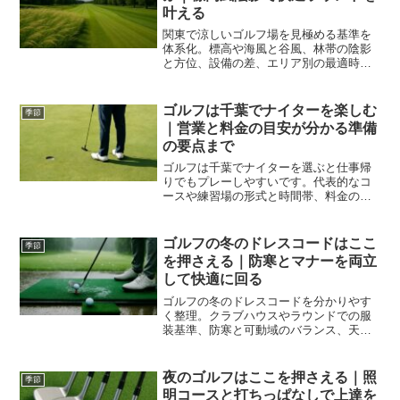
叶える
関東で涼しいゴルフ場を見極める基準を
体系化。標高や海風と谷風、林帯の陰影
と方位、設備の差、エリア別の最適時
期、早朝薄暮の予約術と装備、風や標高
補正の戦略までを実例と基準値で整理し
ます。
ゴルフは千葉でナイターを楽しむ
季節
｜営業と料金の目安が分かる準備
の要点まで
ゴルフは千葉でナイターを選ぶと仕事帰
りでもプレーしやすいです。代表的なコ
ースや練習場の形式と時間帯、料金の目
安、予約やアクセスの注意を整理。暗所
でのコツと装備まで実用的に解説しま
す。
ゴルフの冬のドレスコードはここ
季節
を押さえる｜防寒とマナーを両立
して快適に回る
ゴルフの冬のドレスコードを分かりやす
く整理。クラブハウスやラウンドでの服
装基準、防寒と可動域のバランス、天候
別の装備、競技や同伴時の配慮まで具体
策で迷いをなくします
夜のゴルフはここを押さえる｜照
季節
明コースと打ちっぱなしで上達を