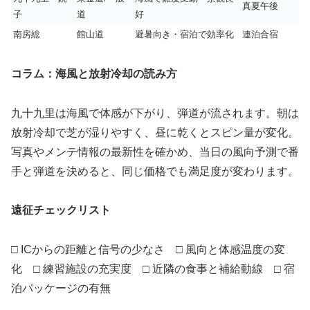
真夏午後
子
道
好
南房総
館山道
避暑向き・宿泊で効率化
連泊合宿
コラム：海風と放射冷却の読み方
九十九里は海風で体感が下がり、弾道が流されます。朝は
放射冷却で芝が湿りやすく、昼に乾くとスピン量が変化。
写真やメンテ情報の最新性を確かめ、当日の風向予測で番
手と弾道を決めると、同じ価格でも満足度が変わります。
遠征チェックリスト
□ ICからの距離と信号の少なさ □ 風向と体感温度の変
化 □ 練習施設の充実度 □ 近隣の食事と補給動線 □ 宿
泊パッケージの有無