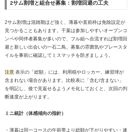
2サム割増と組合せ募集：割増回避の工夫
2サム割増は混雑期ほど強く、薄暮や直前枠は免除設定が
見つかることもあります。千葉は参加しやすいオープンコ
ンペや同伴者募集が多いので、フル組へ合流すれば割増回
避と新しい出会いの一石二鳥。募集の雰囲気やプレースタ
イルを事前に確認してミスマッチを防ぎましょう。
注意
表示の「総額」には、利用税やロッカー、練習球が
含まれない場合があります。比較表に「含む/含まない」
を明記し、後で見返せるようメモ化しておくと、次回の判
断速度が上がります。
ミニ統計（体感傾向の指針）
・薄暮は同一コースの午前帯より総額が下がりやすい・連