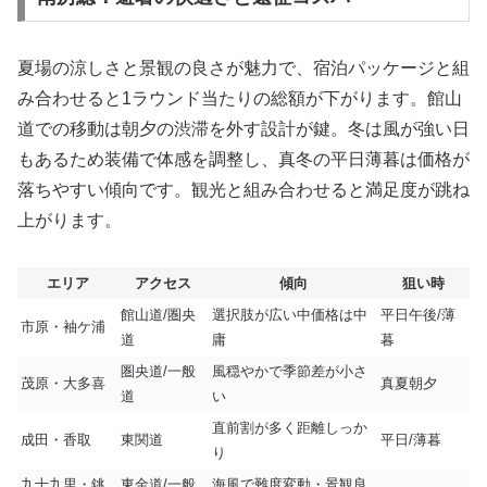
夏場の涼しさと景観の良さが魅力で、宿泊パッケージと組
み合わせると1ラウンド当たりの総額が下がります。館山
道での移動は朝夕の渋滞を外す設計が鍵。冬は風が強い日
もあるため装備で体感を調整し、真冬の平日薄暮は価格が
落ちやすい傾向です。観光と組み合わせると満足度が跳ね
上がります。
エリア
アクセス
傾向
狙い時
館山道/圏央
選択肢が広い中価格は中
平日午後/薄
市原・袖ケ浦
道
庸
暮
圏央道/一般
風穏やかで季節差が小さ
茂原・大多喜
真夏朝夕
道
い
直前割が多く距離しっか
成田・香取
東関道
平日/薄暮
り
九十九里・銚
東金道/一般
海風で難度変動・景観良