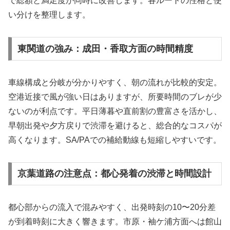
で総額と満足度が同時に改善します。各ルートの性格と使
い分けを整理します。
東関道の強み：成田・香取方面の時間精度
車線構成と分岐が分かりやすく、朝の流れが比較的安定。
空港近接で風が強い日はありますが、所要時間のブレが少
ないのが利点です。平日薄暮や直前割の豊富さを活かし、
早朝出発や夕方戻りで渋滞を避けると、総合的なコスパが
高くなります。SA/PAでの補給動線も短縮しやすいです。
京葉道路の注意点：都心発着の渋滞と時間設計
都心部からの流入で混みやすく、出発時刻の10〜20分差
が到着時刻に大きく響きます。市原・袖ケ浦方面へは館山