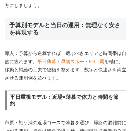
方にしましょう。
予算別モデルと当日の運用：無理なく安さ
を再現する
導入：予算から逆算すれば、選ぶべきエリアと時間帯は自
然に絞れます。
平日薄暮・早朝スルー・9H二周
を軸に、
移動と補給の工夫で総額を整えます。数字と快適さを両立
させる運用例を並べます。
平日重視モデル：近場×薄暮で体力と時間を節
約
市原・袖ケ浦の近場コースで薄暮を選び、帰路の混雑前に
上がる運用。昼食は軽食で済ませ、練習球は必要数のみ購