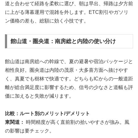
道と合わせて経路を柔軟に選び、朝は早出、帰路は夕方前
に上がる薄暮運用で混雑を外します。ETC割引やガソリ
ン価格の差も、総額に効く小技です。
館山道・圏央道：南房総と内陸の使い分け
館山道は南房総への幹線で、夏の避暑や宿泊パッケージと
相性良好。圏央道は内陸の茂原・大多喜方面へ抜けやす
く、真夏でも樹林で快適です。どちらもICからの一般道距
離が総合満足度に影響するため、信号の少なさと道幅も評
価に加えると失敗が減ります。
比較：ルート別のメリット/デメリット
東関道：
時間精度が高く直前割の拾いやすさが強み。風
の影響は要チェック。