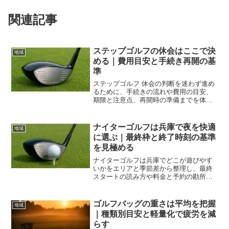
関連記事
ステップゴルフの休会はここで決
地域
める｜費用目安と手続き再開の基
準
ステップゴルフ 休会の判断を迷わず進め
るために、手続きの流れや費用の目安、
期限と注意点、再開時の準備までを体系
化。退会との違いも整理し、休会中の上
達維持策と文例で実務を支援します
ナイターゴルフは兵庫で夜を快適
地域
に選ぶ｜最終枠と終了時刻の基準
を見極める
ナイターゴルフは兵庫でどこが遊びやす
いかをエリアと季節差から整理し、最終
スタートの読み方や料金と予約の勘所、
混雑対策とアクセス設計まで解説しま
す。仕事後でも無理なく締められる時間
計画と判断基準が身につきます。
ゴルフバッグの重さは平均を把握
地域
｜種類別目安と軽量化で疲労を減
らす