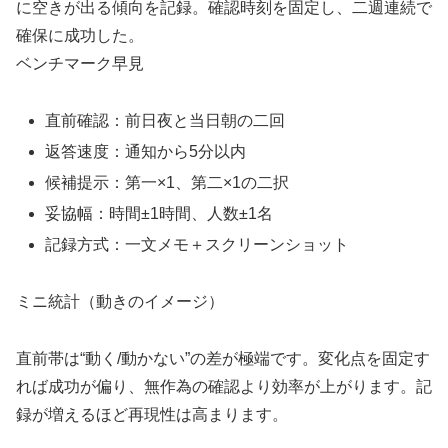
に空きが出る傾向を記録。確認時刻を固定し、二週連続で
確保に成功した。
ベンチマーク早見
直前確認：前日夜と当日朝の二回
返答速度：通知から5分以内
候補提示：第一×1、第二×1の二択
妥協幅：時間±1時間、人数±1名
記録方式：一文メモ＋スクリーンショット
ミニ統計（動きのイメージ）
直前帯は“動く/動かない”の差が極端です。変化点を固定す
れば成功が偏り、無作為の確認より効率が上がります。記
録が増えるほど再現性は高まります。