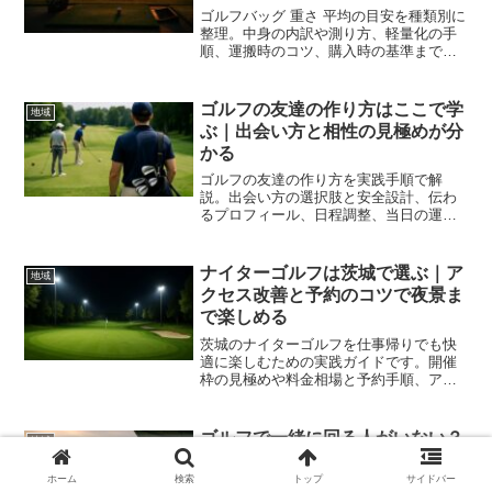
ゴルフバッグ 重さ 平均の目安を種類別に
整理。中身の内訳や測り方、軽量化の手
順、運搬時のコツ、購入時の基準まで網
羅し、負担を減らして移動とスイングの
安定につなげます。
ゴルフの友達の作り方はここで学
地域
ぶ｜出会い方と相性の見極めが分
かる
ゴルフの友達の作り方を実践手順で解
説。出会い方の選択肢と安全設計、伝わ
るプロフィール、日程調整、当日の運
営、層別アプローチまで網羅し、継続す
る仲間作りを後押しします
ナイターゴルフは茨城で選ぶ｜ア
地域
クセス改善と予約のコツで夜景ま
で楽しめる
茨城のナイターゴルフを仕事帰りでも快
適に楽しむための実践ガイドです。開催
枠の見極めや料金相場と予約手順、アク
セス選択や安全対策、夜ならではの戦略
まで具体例で整理し、混雑回避と満足度
向上を狙います。
ゴルフで一緒に回る人がいない？
地域
一人予約と相手探しの実例で不安
を解決
ホーム
検索
トップ
サイドバー