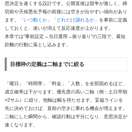
思決定を速くする設計です。公開直後は競争が激しく、締
切前や天候悪化予報の前後には空きが出やすい傾向があり
ます。
「いつ動くか」「どれだけ譲れるか」
を事前に定義
しておくと、迷いが消えて反応速度が上がります。
本章では“事前設定→当日運用→振り返り”の三段で、最短
距離の行動に落とし込みます。
目標枠の定義は二軸までに絞る
「曜日」「時間帯」「料金」「人数」を全部固めるほど、
成立確率は下がります。優先度の高い二軸（例：土日早朝
×2サム）に絞り、他軸は幅を持たせます。妥協ラインを
先に決めておけば、直前の空きに乗れる機会が増えます。
二軸にした瞬間から、確認行動は半分になり、意思決定が
速くなります。