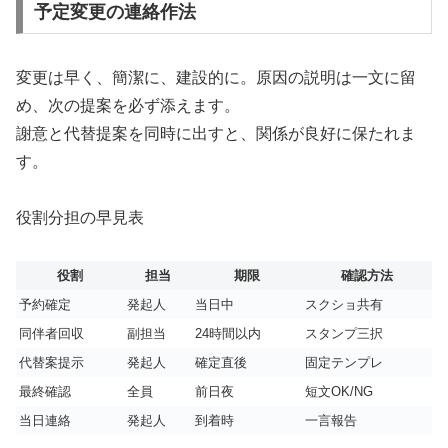
予定変更の連絡作法
変更は早く、簡潔に、建設的に。原因の説明は一文に留
め、次の提案を必ず添えます。
謝意と代替提案を同時に出すと、関係が良好に保たれま
す。
役割分担の早見表
役割
担当
期限
確認方法
予約確定
発起人
当日中
スクショ共有
同伴者回収
副担当
24時間以内
スタンプ三択
代替案提示
発起人
確定直後
固定テンプレ
最終確認
全員
前日夜
短文OK/NG
当日連絡
発起人
到着時
一言報告