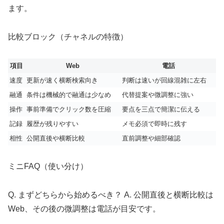
ます。
比較ブロック（チャネルの特徴）
項目
Web
電話
速度
更新が速く横断検索向き
判断は速いが回線混雑に左右
融通
条件は機械的で融通は少なめ
代替提案や微調整に強い
操作
事前準備でクリック数を圧縮
要点を三点で簡潔に伝える
記録
履歴が残りやすい
メモ必須で即時に残す
相性
公開直後や横断比較
直前調整や細部確認
ミニFAQ（使い分け）
Q. まずどちらから始めるべき？ A. 公開直後と横断比較は
Web、その後の微調整は電話が目安です。