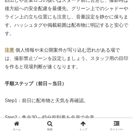
顔出しや企業ロゴの扱いはスタート前に合意し、撮影時は
後方組への安全配慮を最優先。グリーン上でのシャドーや
ライン上の立ち位置にも注意し、音量設定を静かに保ちま
す。ハッシュタグや掲載範囲は配布物に明記すると安心で
す。
注意
個人情報や未公開案件が写り込む恐れがある場で
は、撮影禁止ゾーンを設定しましょう。スタッフ用の目印
を作ると現場判断が速くなります。
手順ステップ（前日～当日）
Step1：前日に配布物と天気を再確認。
Step2：集合30～45分前到着を全員で合意。
ホーム
検索
トップ
サイドバー