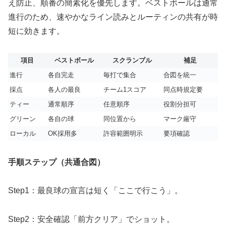
え防止、順番の簡素化を優先します。ベストボールは通常
進行のため、速やかなライン読みとルーティンの共有が時
短に効きます。
項目
ベストボール
スクランブル
補足
進行
各自完走
毎打で集合
合図を統一
採点
各人の最良
チーム1スコア
同点時規定要
ティー
通常順序
任意順序
役割分担可
グリーン
各自の球
同位置から
マーク厳守
ローカル
OK採用多
許容範囲明示
要項確認
手順ステップ（共通合図）
Step1：最良球の宣言は短く「ここで行こう」。
Step2：安全確認「前方クリア」でショット。