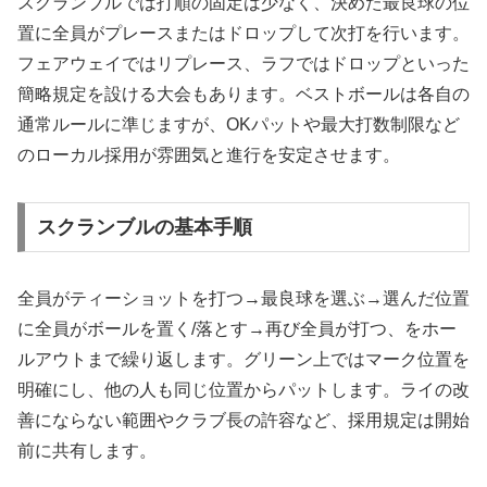
スクランブルでは打順の固定は少なく、決めた最良球の位
置に全員がプレースまたはドロップして次打を行います。
フェアウェイではリプレース、ラフではドロップといった
簡略規定を設ける大会もあります。ベストボールは各自の
通常ルールに準じますが、OKパットや最大打数制限など
のローカル採用が雰囲気と進行を安定させます。
スクランブルの基本手順
全員がティーショットを打つ→最良球を選ぶ→選んだ位置
に全員がボールを置く/落とす→再び全員が打つ、をホー
ルアウトまで繰り返します。グリーン上ではマーク位置を
明確にし、他の人も同じ位置からパットします。ライの改
善にならない範囲やクラブ長の許容など、採用規定は開始
前に共有します。